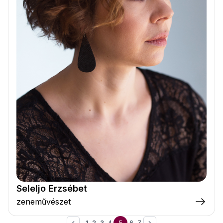
Seleljo Erzsébet
zeneművészet
1
2
3
4
5
6
7