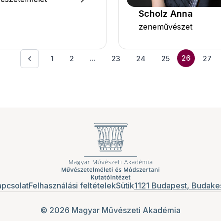
Scholz Anna
zeneművészet
...
26
1
2
23
24
25
27
pcsolat
Felhasználási feltételek
Sütik
1121 Budapest, Budakes
© 2026 Magyar Művészeti Akadémia