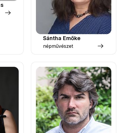
ás
Sántha Emőke
népművészet