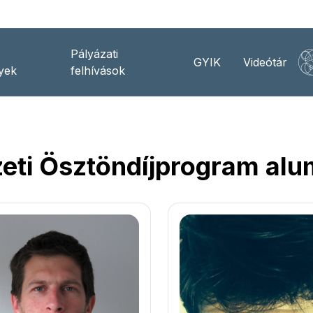
Pályázati
GYIK
Videótár
yek
felhívások
i Ösztöndíjprogram alum