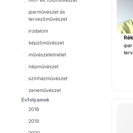
film- és fotóművészet
iparművészet és
tervezőművészet
irodalom
Rék
képzőművészet
ipa
ter
művészetelmélet
népművészet
színházművészet
zeneművészet
Évfolyamok
2018
2019