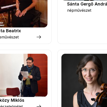
Sánta Gergő Andr
népművészet
ta Beatrix
eművészet
közy Miklós
észetelmélet