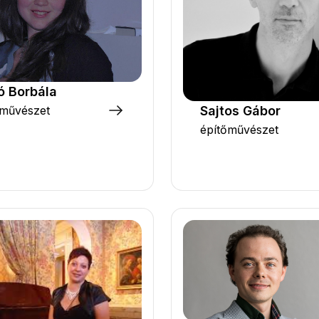
ó Borbála
Sajtos Gábor
művészet
építőművészet