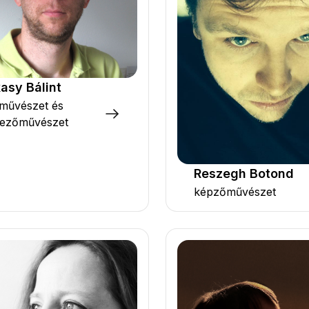
asy Bálint
rművészet és
vezőművészet
Reszegh Botond
képzőművészet