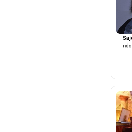
Saj
nép