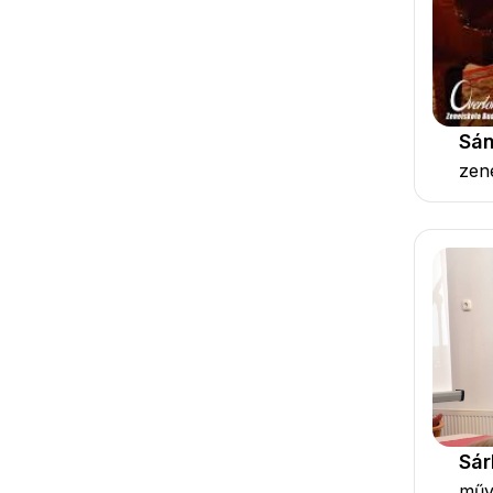
Sán
zen
Sár
műv