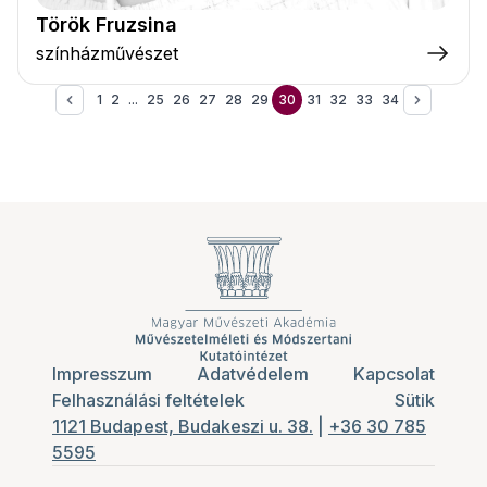
Török Fruzsina
színházművészet
1
2
...
25
26
27
28
29
30
31
32
33
34
Impresszum
Adatvédelem
Kapcsolat
Felhasználási feltételek
Sütik
1121 Budapest, Budakeszi u. 38.
|
+36 30 785
5595