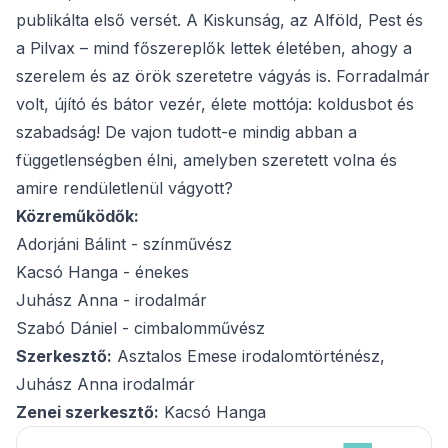
publikálta első versét. A Kiskunság, az Alföld, Pest és
a Pilvax – mind főszereplők lettek életében, ahogy a
szerelem és az örök szeretetre vágyás is. Forradalmár
volt, újító és bátor vezér, élete mottója: koldusbot és
szabadság! De vajon tudott-e mindig abban a
függetlenségben élni, amelyben szeretett volna és
amire rendületlenül vágyott?
Közreműködők:
Adorjáni Bálint - színművész
Kacsó Hanga - énekes
Juhász Anna - irodalmár
Szabó Dániel - cimbalomművész
Szerkesztő:
Asztalos Emese irodalomtörténész,
Juhász Anna irodalmár
Zenei szerkesztő:
Kacsó Hanga