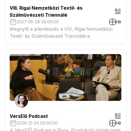
VIII. Rigai Nemzetközi Textil- és
Szálművészeti Triennálé
2027-05-28 00:00:00
Hír
Megnyílt a jelentkezés a VIII. Rigai Nemzetközi
Textil- és Szálművészeti Triennáléra
VersElő Podcast
2026-12-24 00:00:00
Hír
A VersElŐ Podcast a Piros. Produkció művészetet