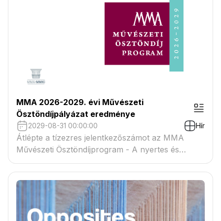
MMA 2026-2029. évi Művészeti
Ösztöndíjpályázat eredménye
2029-08-31 00:00:00
Hír
Átlépte a tízezres jelentkezőszámot az MMA
Művészeti Ösztöndíjprogram - A nyertes és
tartaléklistás pályázók névsora megtekinthető a
csatolmányban