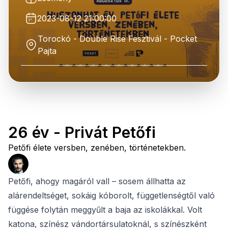
2023-08-12 21:00:00
Torockó - Double Rise Fesztivál - Pocket
Pajta
26 év - Privát Petőfi
Petőfi élete versben, zenében, történetekben.
Petőfi, ahogy magáról vall – sosem állhatta az
alárendeltséget, sokáig kóborolt, függetlenségtől való
függése folytán meggyűlt a baja az iskolákkal. Volt
katona, színész vándortársulatoknál, s színészként