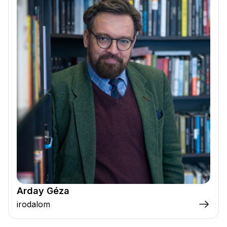
Arday Géza
irodalom