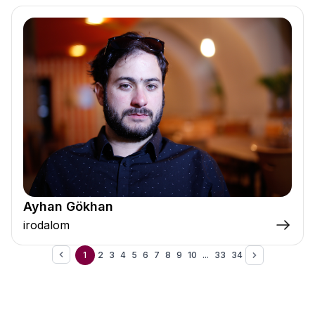
Ayhan Gökhan
irodalom
1
2
3
4
5
6
7
8
9
10
...
33
34