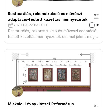
Restaurálás, rekonstrukció és művészi
adaptáció-festett kazettás mennyezetek
2020-04-22 16:59:00
Hír
Restaurálás, rekonstrukció és művészi adaptáció-
festett kazettás mennyezetek címmel jelent meg
az Új Művészet folyóirat márciusi számának A
művek védelme-Ez nem kunszt című elméleti
mellékletében az MMA 2019-2022. évekre szóló
Művészeti Ösztöndíjprogram keretében végzett
munkám bemutatása.
Miskolc, Lévay József Református