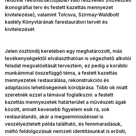
felsővár rekonstrukciójában való részvételt (művészeti
ikonográfiai terv és festett kazettás mennyezet
kivitelezése), valamint Tolcsva, Szirmay-Waldbott
kastély Könyvtárának farestaurátori tervét és
kivitelezését.
Jelen ösztöndíj keretében egy meghatározott, más
tevékenységektől elválaszthatóan is végezhető alkotói
feladat megvalósítását terveztem, ez pedig a korábbi
munkáimmal összefüggő téma, a festett kazettás
mennyezetek restaurálása, rekonstrukciós és
adaptációs lehetőségeinek körüljárása. Több ok miatt
szeretnék ezzel a témával foglalkozni: a festett
kazettás mennyezetek határterület a művészeti ágak
között, emiatt kevesebb figyelem esik rá, sok
restaurálandó, akár a megsemmisüléssel is
veszélyeztetett példa található, és fennmaradásuk,
méltó feldolgozásuk nemzeti identitásunkat is erősíti,