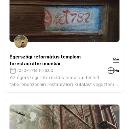
Égerszögi református templom
farestaurátori munkái
2020-12-14 11:26:00
Hír
Az égerszögi református templom festett
faberendezésein restaurátori kutatást végeztem a
restaurálás előkészítéseként.