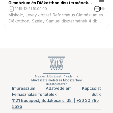
Gimnázium és Diákotthon dísztermének
festett kazettás mennyezeti táblái
2019-12-31 19:09:00
Hír
Miskolc, Lévay József Református Gimnázium és
Diákotthon, Szalay Sámuel dísztermének 4 db
festett kazettás mennyezeti táblájának alkotó
munkálatai. Művészeti tervezés, látványterv
készítése.
Impresszum
Adatvédelem
Kapcsolat
Felhasználási feltételek
Sütik
1121 Budapest, Budakeszi u. 38.
|
+36 30 785
5595