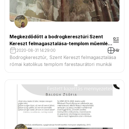
Megkezdődött a bodrogkeresztúri Szent
Kereszt felmagasztalása-templom műemléki
helyreállítása (2020-2021)
2020-08-31 14:29:00
Hír
Bodrogkeresztúr, Szent Kereszt felmagasztalása
római katolikus templom farestaurátori munkái