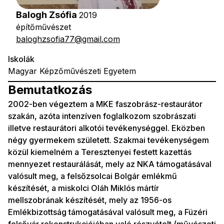
Balogh Zsófia
2019
építőművészet
baloghzsofia77@gmail.com
Iskolák
Magyar Képzőművészeti Egyetem
Bemutatkozás
2002-ben végeztem a MKE faszobrász-restaurátor
szakán, azóta intenzíven foglalkozom szobrászati
illetve restaurátori alkotói tevékenységgel. Eközben
négy gyermekem született. Szakmai tevékenységem
közül kiemelném a Teresztenyei festett kazettás
mennyezet restaurálását, mely az NKA támogatásával
valósult meg, a felsőzsolcai Bolgár emlékmű
készítését, a miskolci Oláh Miklós mártír
mellszobrának készítését, mely az 1956-os
Emlékbizottság támogatásával valósult meg, a Füzéri