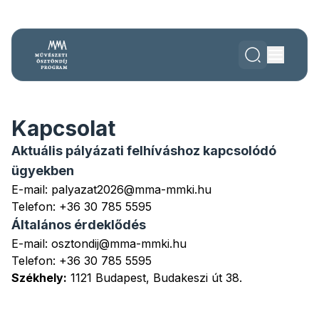
Kapcsolat
Aktuális pályázati felhíváshoz kapcsolódó
ügyekben
E-mail:
palyazat2026@mma-mmki.hu
Telefon:
+36 30 785 5595
Általános érdeklődés
E-mail:
osztondij@mma-mmki.hu
Telefon:
+36 30 785 5595
Székhely:
1121 Budapest, Budakeszi út 38.