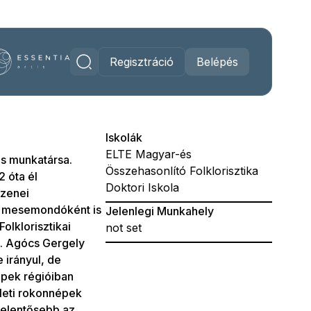
Regisztráció
Belépés
Iskolák
ELTE Magyar-és
s munkatársa.
Összehasonlító Folklorisztika
2 óta él
Doktori Iskola
pzenei
t mesemondóként is
Jelenlegi Munkahely
olklorisztikai
not set
z. Agócs Gergely
 irányul, de
épek régióiban
eleti rokonnépek
gjelentősebb az