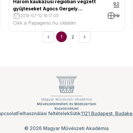
Három kaukázusi régióban végzett
gyűjtéseket Agócs Gergely
népzenekutató
2019-07-12 16:17:00
Hír
Cikk a Papageno.hu oldalán
1
2
pcsolat
Felhasználási feltételek
Sütik
1121 Budapest, Budakes
© 2026 Magyar Művészeti Akadémia