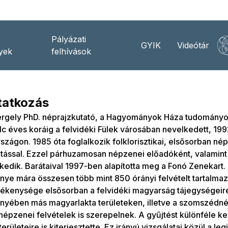
Pályázati
GYIK
Videótár
yek
felhívások
atkozás
rgely PhD. néprajzkutató, a Hagyományok Háza tudományo
c éves koráig a felvidéki Fülek városában nevelkedett, 199
zágon. 1985 óta foglalkozik folklorisztikai, elsősorban né
atással. Ezzel párhuzamosan népzenei előadóként, valamin
edik. Barátaival 1997-ben alapította meg a Fonó Zenekart. F
ye mára összesen több mint 850 órányi felvételt tartalma
ékenysége elsősorban a felvidéki magyarság tájegységeire
nyében más magyarlakta területeken, illetve a szomszédn
 népzenei felvételek is szerepelnek. A gyűjtést különféle k
területeire is kiterjesztette. Ez irányú vizsgálatai közül a le