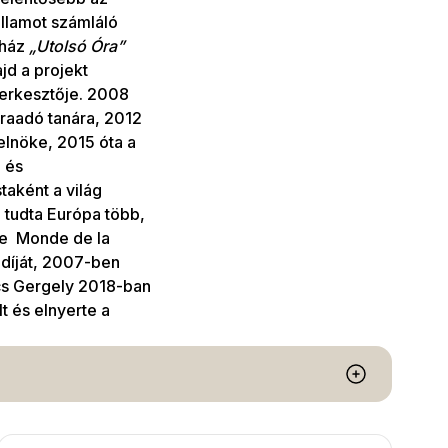
llamot számláló
eház
„Utolsó Óra”
jd a projekt
erkesztője. 2008
raadó tanára, 2012
lnöke, 2015 óta a
 és
taként a világ
 tudta Európa több,
Le Monde de la
díját, 2007-ben
cs Gergely 2018-ban
t és elnyerte a