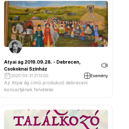
Atyai ág 2019.09.28. - Debrecen,
Csokoknai Színház
2020-03-31 21:13:00
Esemény
Az Atyai ág című produkció debreceni
koncertjének felvételei