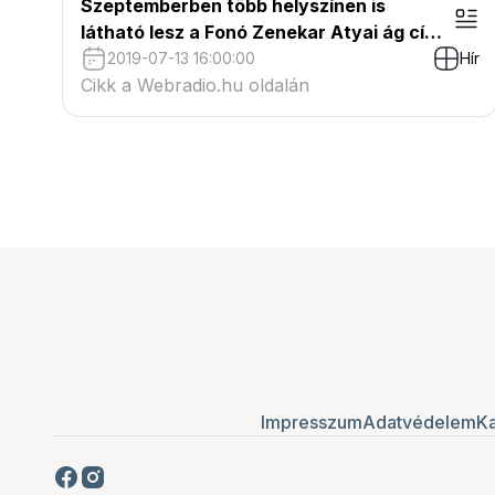
Szeptemberben több helyszínen is
látható lesz a Fonó Zenekar Atyai ág című
produkciója
2019-07-13 16:00:00
Hír
Cikk a Webradio.hu oldalán
Impresszum
Adatvédelem
Ka