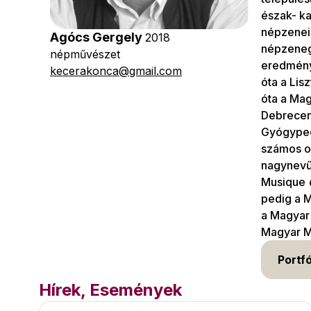
észak- k
népzenei
Agócs Gergely
2018
népzenegy
népművészet
eredmény
kecerakonca@gmail.com
óta a Li
óta a Ma
Debrecen
Gyógypeda
számos or
nagynevű 
Musique
pedig a 
a Magyar 
Magyar M
Portfó
Hírek, Események