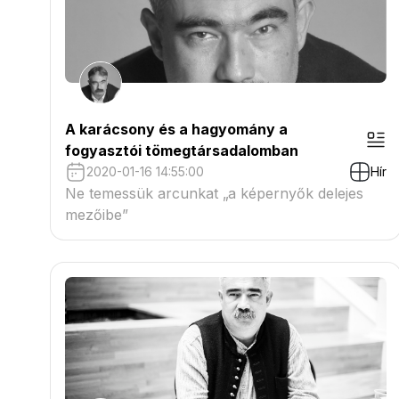
A karácsony és a hagyomány a
fogyasztói tömegtársadalomban
2020-01-16 14:55:00
Hír
Ne temessük arcunkat „a képernyők delejes
mezőibe”