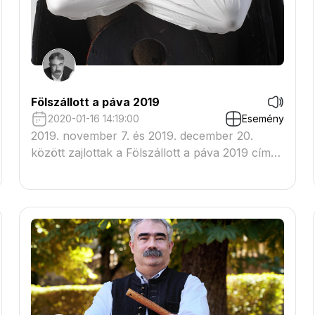
Fölszállott a páva 2019
2020-01-16 14:19:00
Esemény
2019. november 7. és 2019. december 20.
között zajlottak a Fölszállott a páva 2019 című
népművészeti tehetségkutató verseny élő
adásai.