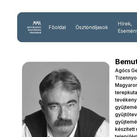
Hírek,
Főoldal
Ösztöndíjasok
Esemén
Bemut
Agócs Ge
Tizennyol
Magyarors
terepkut
tevékenyk
gyűjtemén
gyűjtőtev
gyűjtemé
készített
település