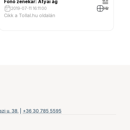
Fonó zenekar: Atyai ág
2019-07-11 16:11:00
Hír
Cikk a Tollal.hu oldalán
zi u. 38.
|
+36 30 785 5595