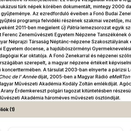
aukázusi türk népek körében dokumentált, mintegy 2000 da
 gyűjteménye. Az ezredforduló éveiben a Fonó Budai Zen
űjtési programja felvidéki részének szakmai vezetője, ma
eként 2011-ben megjelent
Új Pátria
lemezsorozat egyik sz
szt Ferenc Zeneművészeti Egyetem Népzene Tanszékének ó
gyar Néprajzi Társaság Néptánc-népzene Szakosztályának e
i Egyetem docense, a hajdúböszörményi Gyermeknevelési
gógiai Kar oktatója. A Fonó Zenekarral és népzenei szólis
szágában szerepelt, a magyar népzene értékeit képviselni
koncerttermében. A társulat 2003-ban elnyerte a párizsi 
Choc
de l’ Année
díját, 2005-ben a Magyar Rádió
eMeRTon
Magyar Művészeti Akadémia Kodály Zoltán emlékdíját. Agó
Arany Érdemkereszt polgári tagozat kitüntetésben részesül
űvészeti Akadémia hároméves művészeti ösztöndíját.
liók (1)