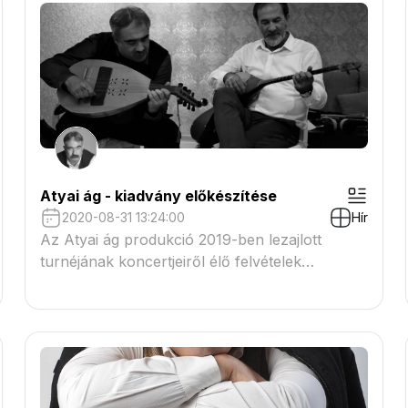
Atyai ág - kiadvány előkészítése
2020-08-31 13:24:00
Hír
Az Atyai ág produkció 2019-ben lezajlott
turnéjának koncertjeiről élő felvételek
készültek. Ezek felhasználásával egy kiadványt
készítünk elő.