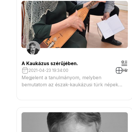
A Kaukázus szérűjében.
2021-04-23 19:34:00
Hír
Megjelent a tanulmányom, melyben
bemutatom az észak-kaukázusi türk népek
zenefolklórjának körében végzett
vizsgálataimat, valamint értekezek a gyűjtés
során összegyűlt zenei anyag magyar
őstörténeti vonatkozásairól.