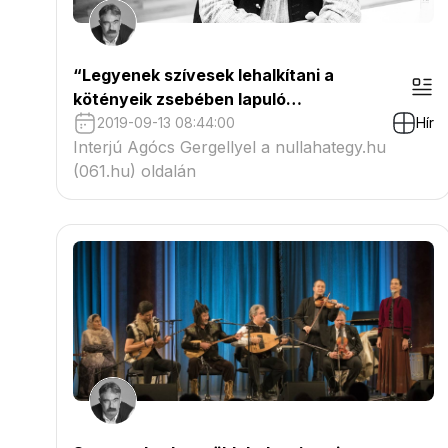
“Legyenek szívesek lehalkítani a
kötényeik zsebében lapuló
okostelefonokat”
2019-09-13 08:44:00
Hír
Interjú Agócs Gergellyel a nullahategy.hu
(061.hu) oldalán