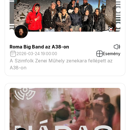
Roma Big Band az A38-on
2026-03-24 19:00:00
Esemény
A Szimfolk Zenei Műhely zenekara fellépett az
A38-on