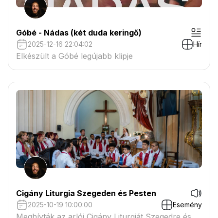
Góbé - Nádas (két duda keringő)
2025-12-16 22:04:02
Hír
Elkészült a Góbé legújabb klipje
Cigány Liturgia Szegeden és Pesten
2025-10-19 10:00:00
Esemény
Meghívták az arlói Cigány Liturgiát Szegedre és