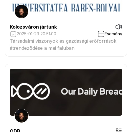
Kolozsváron jártunk
2025-01-29 20:51:00
Esemény
Társadalmi viszonyok és gazdasági erőforrások
átrendeződése a mai faluban
ODB