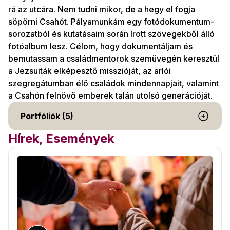
rá az utcára. Nem tudni mikor, de a hegy el fogja
söpörni Csahót. Pályamunkám egy fotódokumentum-
sorozatból és kutatásaim során írott szövegekből álló
fotóalbum lesz. Célom, hogy dokumentáljam és
bemutassam a családmentorok szemüvegén keresztül
a Jezsuiták elképesztő misszióját, az arlói
szegregátumban élő családok mindennapjait, valamint
a Csahón felnövő emberek talán utolsó generációját.
Portfóliók (5)
Hírek, Események