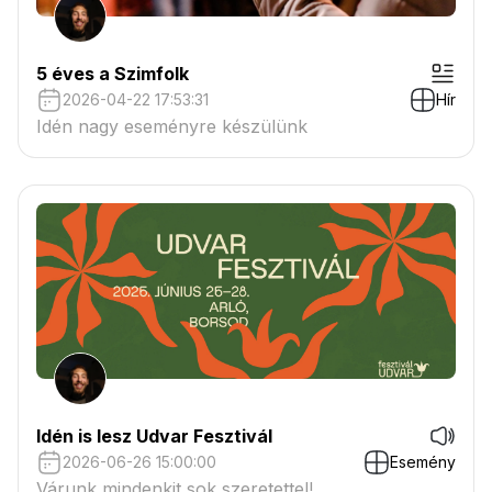
5 éves a Szimfolk
2026-04-22 17:53:31
Hír
Idén nagy eseményre készülünk
Idén is lesz Udvar Fesztivál
2026-06-26 15:00:00
Esemény
Várunk mindenkit sok szeretettel!