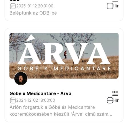
2025-01-12 20:31:00
Hír
Beléptünk az ODB-be
Góbé x Medicantare - Árva
2024-12-02 18:00:00
Hír
Arlón forgattuk a Góbé és Medicantare
közreműködésében készült 'Árva' című szám
klipjét