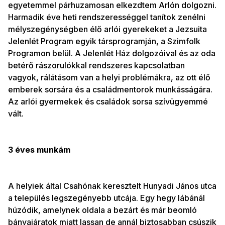
egyetemmel párhuzamosan elkezdtem Arlón dolgozni.
Harmadik éve heti rendszerességgel tanítok zenélni
mélyszegénységben élő arlói gyerekeket a Jezsuita
Jelenlét Program egyik társprogramján, a Szimfolk
Programon belül. A Jelenlét Ház dolgozóival és az oda
betérő rászorulókkal rendszeres kapcsolatban
vagyok, rálátásom van a helyi problémákra, az ott élő
emberek sorsára és a családmentorok munkásságára.
Az arlói gyermekek és családok sorsa szívügyemmé
vált.
3 éves munkám
A helyiek által Csahónak keresztelt Hunyadi János utca
a település legszegényebb utcája. Egy hegy lábánál
húzódik, amelynek oldala a bezárt és már beomló
bányajáratok miatt lassan de annál biztosabban csúszik