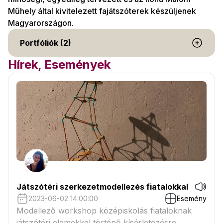
Műhely által kivitelezett fajátszóterek készüljenek
Magyarországon.
Portfóliók (2)
Hírek, Események
Játszótéri szerkezetmodellezés fiatalokkal
2023-06-02 14:00:00
Esemény
Modellező workshop középiskolás fiataloknak
játszótéri elemekkel történő kísérletezésre