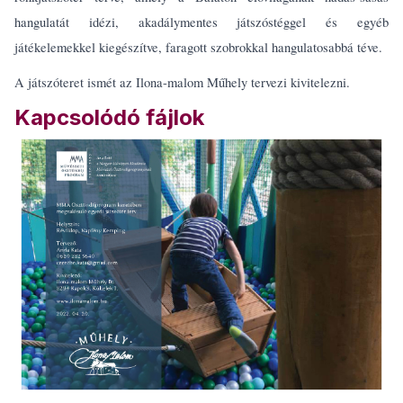
hangulatát idézi, akadálymentes játszóstéggel és egyéb
játékelemekkel kiegészítve, faragott szobrokkal hangulatosabbá téve.
A játszóteret ismét az Ilona-malom Műhely tervezi kivitelezni.
Kapcsolódó fájlok