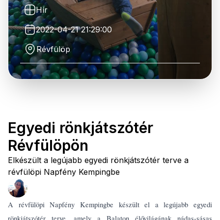
Hír
2022-04-21 21:29:00
Révfülöp
Egyedi rönkjátszótér
Révfülöpön
Elkészült a legújabb egyedi rönkjátszótér terve a
révfülöpi Napfény Kempingbe
A révfülöpi Napfény Kempingbe készült el a legújabb egyedi
rönkjátszótér terve, amely a Balaton élővilágának nádas-sásas