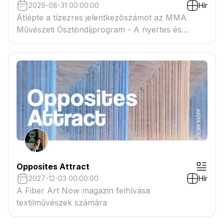
2029-08-31 00:00:00
Hír
Átlépte a tízezres jelentkezőszámot az MMA
Művészeti Ösztöndíjprogram - A nyertes és
tartaléklistás pályázók névsora megtekinthető a
csatolmányban
Opposites Attract
2027-12-03 00:00:00
Hír
A Fiber Art Now magazin felhívása
textilművészek számára