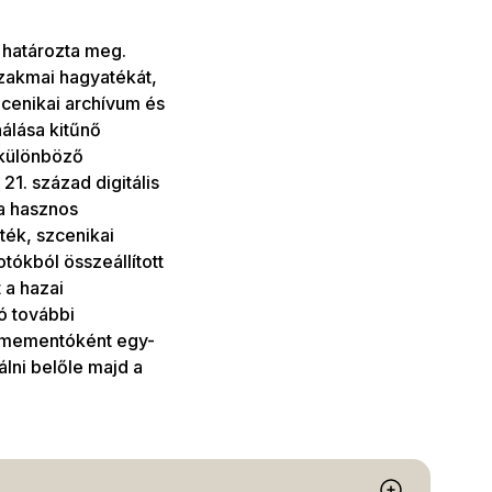
 határozta meg.
zakmai hagyatékát,
cenikai archívum és
nálása kitűnő
 különböző
21. század digitális
a hasznos
ték, szcenikai
otókból összeállított
 a hazai
ó további
i mementóként egy-
álni belőle majd a