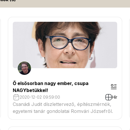
Ő elsősorban nagy ember, csupa
NAGYbetükkel!
2020-12-02 09:59:00
Hír
Csanádi Judit díszlettervező, építészmérnök,
egyetemi tanár gondolatai Romvári Józsefről.