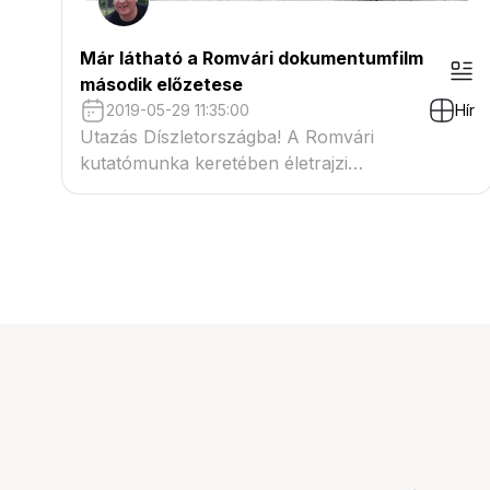
Már látható a Romvári dokumentumfilm
második előzetese
2019-05-29 11:35:00
Hír
Utazás Díszletországba! A Romvári
kutatómunka keretében életrajzi
dokumentumfilm készül Romvári Józsefről. A
film második előzetesében ezúttal Blahó László
díszletépítésszel beszélgettünk..