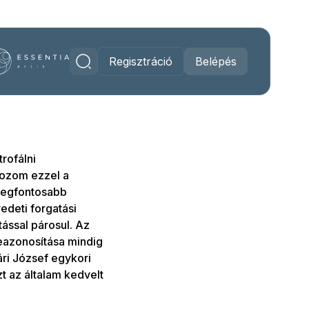
Regisztráció
Belépés
rofálni
kozom ezzel a
 legfontosabb
edeti forgatási
tással párosul. Az
beazonosítása mindig
ri József egykori
t az általam kedvelt