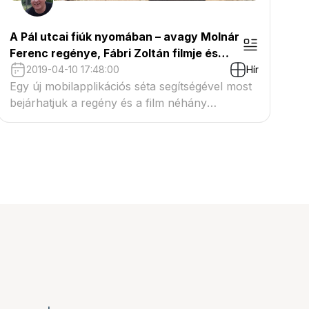
A Pál utcai fiúk nyomában – avagy Molnár
Ferenc regénye, Fábri Zoltán filmje és
Romvári József kincsei együttesen
2019-04-10 17:48:00
Hír
Egy új mobilapplikációs séta segítségével most
bejárhatjuk a regény és a film néhány
helyszínét