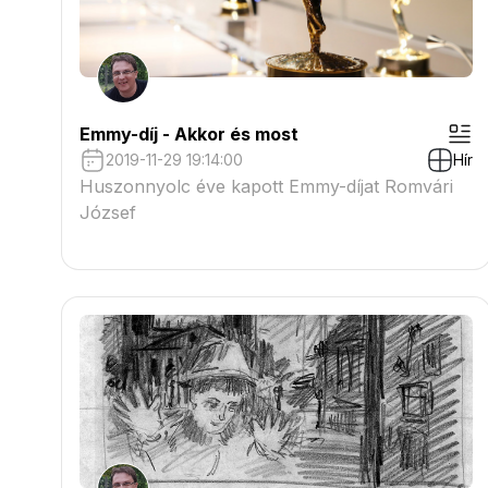
Emmy-díj - Akkor és most
2019-11-29 19:14:00
Hír
Huszonnyolc éve kapott Emmy-díjat Romvári
József