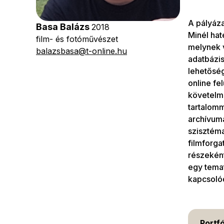
A pályáza
Basa Balázs
2018
Minél ha
film- és fotóművészet
melynek v
balazsbasa@t-online.hu
adatbázis
lehetősé
online fe
követelm
tartalomm
archívumá
szisztéma
filmforga
részeként
egy temat
kapcsoló
Portfó