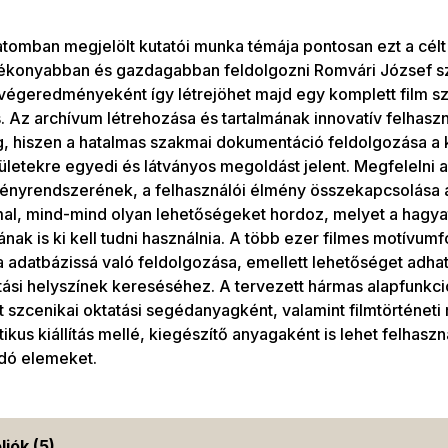
tomban megjelölt kutatói munka témája pontosan ezt a célt
tékonyabban és gazdagabban feldolgozni Romvári József s
égeredményeként így létrejöhet majd egy komplett film sz
. Az archívum létrehozása és tartalmának innovatív felhasz
g, hiszen a hatalmas szakmai dokumentáció feldolgozása a
lületekre egyedi és látványos megoldást jelent. Megfelelni a 
ényrendszerének, a felhasználói élmény összekapcsolása 
al, mind-mind olyan lehetőségeket hordoz, melyet a hagya
nak is ki kell tudni használnia. A több ezer filmes motívumf
 adatbázissá való feldolgozása, emellett lehetőséget adhat
tási helyszínek kereséséhez. A tervezett hármas alapfunkci
 szcenikai oktatási segédanyagként, valamint filmtörténet
ikus kiállítás mellé, kiegészítő anyagaként is lehet felhaszn
dó elemeket.
liók (5)