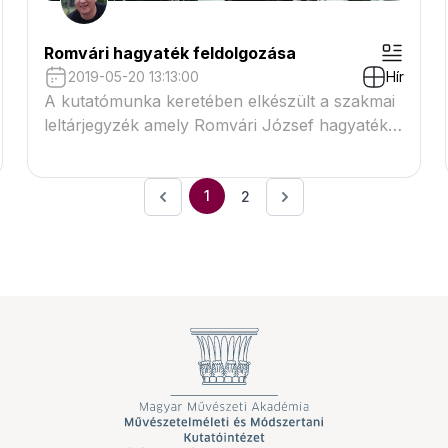
Romvári hagyaték feldolgozása
2019-05-20 13:13:00
Hír
A kutatómunka keretében elkészült a szakmai
leltárjegyzék amely Romvári József hagyatékát
tárgyi eszközeit dolgozza fel
1
2