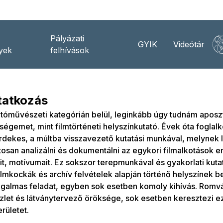
Pályázati
GYIK
Videótár
yek
felhívások
atkozás
otóművészeti kategórián belül, leginkább úgy tudnám aposzt
égemet, mint filmtörténeti helyszínkutató. Évek óta foglal
rdekes, a múltba visszavezető kutatási munkával, melynek
tosan analizálni és dokumentálni az egykori filmalkotások er
it, motívumait. Ez sokszor terepmunkával és gyakorlati kuta
ilmkockák és archív felvételek alapján történő helyszínek 
galmas feladat, egyben sok esetben komoly kihívás. Romvá
szlet és látványtervező öröksége, sok esetben keresztezi ez
erületet.