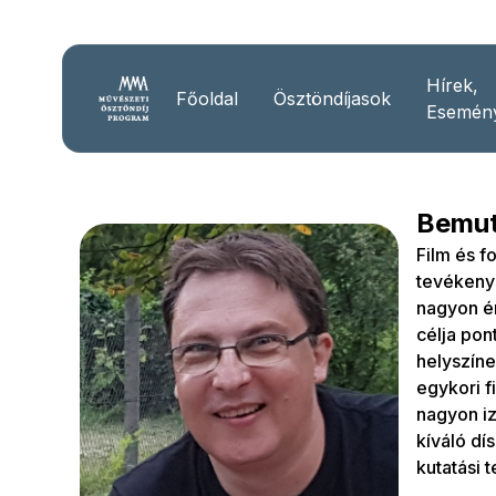
Hírek,
Főoldal
Ösztöndíjasok
Esemén
Bemut
Film és f
tevékenys
nagyon é
célja pon
helyszíne
egykori f
nagyon iz
kíváló dí
kutatási t