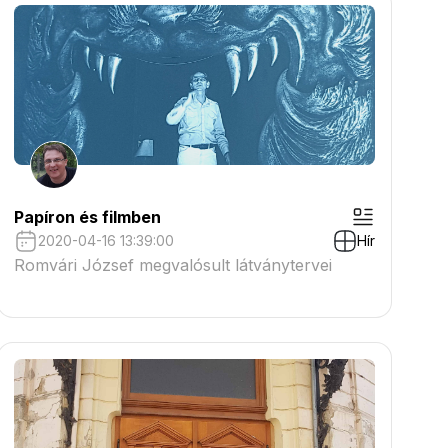
Papíron és filmben
2020-04-16 13:39:00
Hír
Romvári József megvalósult látványtervei