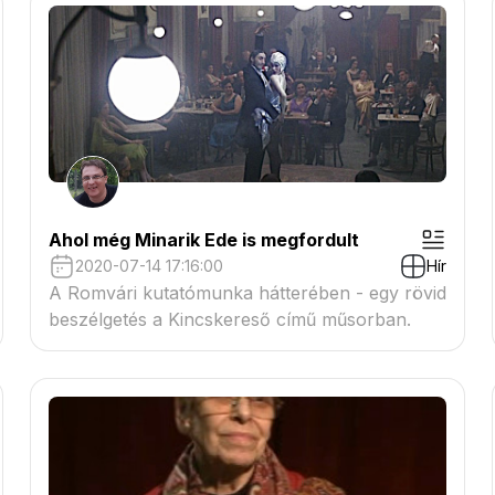
Ahol még Minarik Ede is megfordult
2020-07-14 17:16:00
Hír
A Romvári kutatómunka hátterében - egy rövid
beszélgetés a Kincskereső című műsorban.