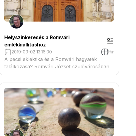
Helyszínkeresés a Romvári
emlékkiállításhoz
2019-09-02 13:16:00
Hír
A pécsi eklektika és a Romvári hagyaték
találkozása? Romvári József szülővárosában
Pécsett, egy terepszemle keretében
ismerkedtünk a város egyik csodaszép
építészeti és történeti lenyomatával