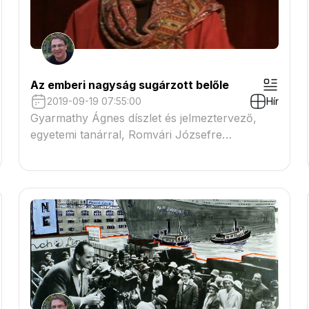
Az emberi nagyság sugárzott belőle
2019-09-19 07:55:00
Hír
Gyarmathy Ágnes díszlet és jelmeztervező,
egyetemi tanárral, Romvári Józsefre
emlékeztünk.