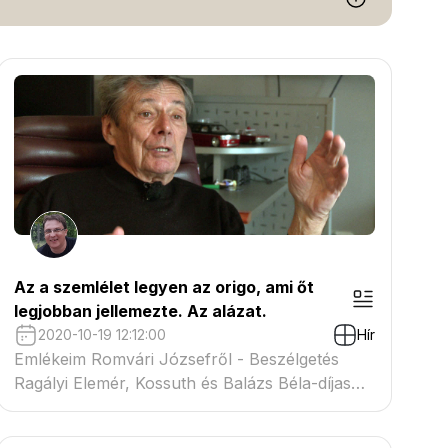
Az a szemlélet legyen az origo, ami őt
legjobban jellemezte. Az alázat.
2020-10-19 12:12:00
Hír
Emlékeim Romvári Józsefről - Beszélgetés
Ragályi Elemér, Kossuth és Balázs Béla-díjas
operatőrrel.