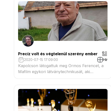
Precíz volt és végtelenül szerény ember
2020-07-15 17:09:00
Hír
Kapolcson látogattuk meg Ormos Ferencet, a
Mafilm egykori látványtechnikusát, aki
számtalan játékfilmben együtt dolgozott
Romvári Józseffel.