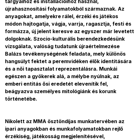
tárgyaihoz és installációihoz használ,
újrahasznosítási folyamatokból származnak. Az
anyagokat, amelyekre rálel, érzéki és játékos
módon hajtogatja, vágja, varrja, ragasztja, festi és
formázza, új jelent keresve az egyszer már levetett
dolgoknak. Szocio-kulturális berendezkedésünk
vizsgálata, valóság tudatunk újraértelmezése
Balázs tevékenységének feladata, mely különös
hangsúlyt fektet a peremvidéken élők identitására
és a női tapasztalat reprezentálásra. Munkái
egészen a gyökerek alá, a mélybe nyúlnak, az
emberi entitás ősi eredetét elevenítik fel,
beágyazva személyes mitológiánk és korunk
történetébe.
Nikolett az MMA ösztöndíjas munkatervében az
ipari anyagokban és munkafolyamatokban rejlő
érzékiség, játékosság megjelenítésével,