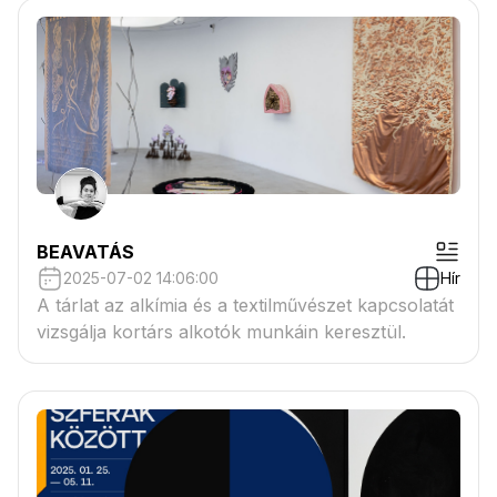
BEAVATÁS
2025-07-02 14:06:00
Hír
A tárlat az alkímia és a textilművészet kapcsolatát
vizsgálja kortárs alkotók munkáin keresztül.