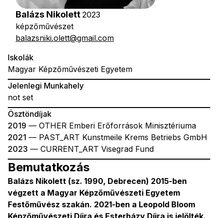
Balázs Nikolett
2023
képzőművészet
balazsniki.olett@gmail.com
Iskolák
Magyar Képzőművészeti Egyetem
Jelenlegi Munkahely
not set
Ösztöndíjak
2019
— OTHER Emberi Erőforrások Minisztériuma
2021
— PAST_ART Kunstmeile Krems Betriebs GmbH
2023
— CURRENT_ART Visegrad Fund
Bemutatkozás
Balázs Nikolett (sz. 1990, Debrecen) 2015-ben
végzett a Magyar Képzőművészeti Egyetem
Festőművész szakán. 2021-ben a Leopold Bloom
Képzőművészeti Díjra és Esterházy Díjra is jelölték.