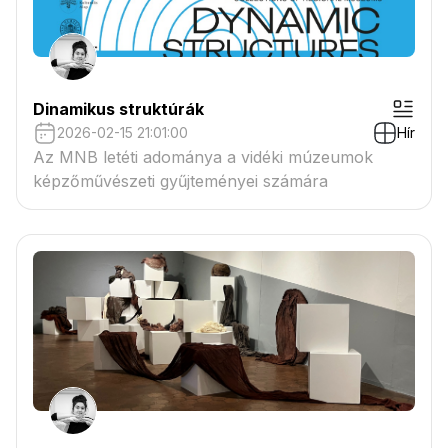
Dinamikus struktúrák
2026-02-15 21:01:00
Hír
Az MNB letéti adománya a vidéki múzeumok
képzőművészeti gyűjteményei számára