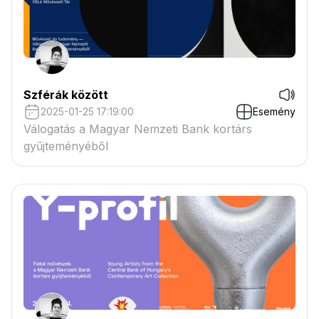
Szférák között
2025-01-25 17:19:00
Esemény
Válogatás a Magyar Nemzeti Bank kortárs
gyűjteményéből