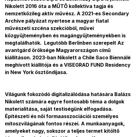
Nikolett 2016 óta a MŰTŐ kollektíva tagja és
nemzetközileg aktív művész. A 2021-es Secondary
Archive pályázat nyertese a magyar fiatal
művészeti szcéna szekcióból, művei
közgyűjteményben és magángyűjteményekben is
megtalálhatók. Legutóbb Berlinben szerepelt Az
avantgárd öröksége Magyarországon című
kiállításon. 2023-ban Nikolett a Chile Saco Biennálé
meghívott kiállítója és a VISEGRAD FUND Residency
in New York ösztöndíjasa.
Világunk fokozódó digitalizálódása hatására Balázs
Nikolett számára egyre fontosabb téma a dolgok
materialitása, saját testiségünk elfogadása.
Építészeti és női formaasszociációi személyes
mítoszvilágának fontos részei. A munkaanyagok,
amelyeket nagy, sokszor a teljes termet kitöltő