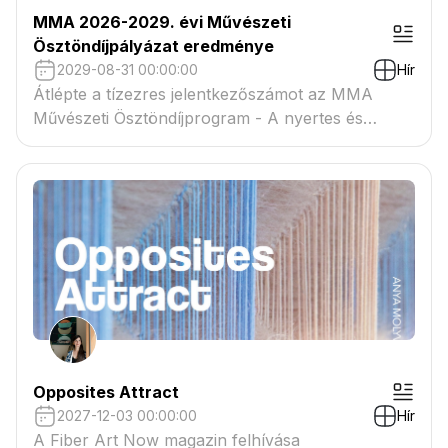
MMA 2026-2029. évi Művészeti
Ösztöndíjpályázat eredménye
2029-08-31 00:00:00
Hír
Átlépte a tízezres jelentkezőszámot az MMA
Művészeti Ösztöndíjprogram - A nyertes és
tartaléklistás pályázók névsora megtekinthető a
csatolmányban
Opposites Attract
2027-12-03 00:00:00
Hír
A Fiber Art Now magazin felhívása