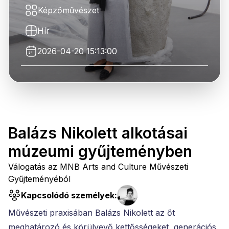
Képzőművészet
Hír
2026-04-20 15:13:00
Balázs Nikolett alkotásai
múzeumi gyűjteményben
Válogatás az MNB Arts and Culture Művészeti
Gyűjteményéból
Kapcsolódó személyek:
Művészeti praxisában Balázs Nikolett az őt
meghatározó és körülvevő kettősségeket, generációs,