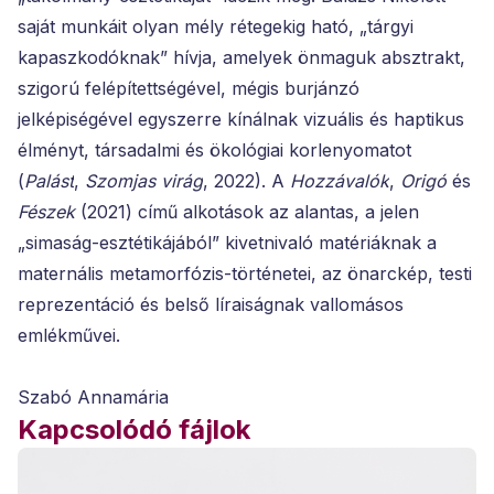
saját munkáit olyan mély rétegekig ható, „tárgyi
kapaszkodóknak” hívja, amelyek önmaguk absztrakt,
szigorú felépítettségével, mégis burjánzó
jelképiségével egyszerre kínálnak vizuális és haptikus
élményt, társadalmi és ökológiai korlenyomatot
(
Palást
,
Szomjas virág
, 2022). A
Hozzávalók
,
Origó
és
Fészek
(2021) című alkotások az alantas, a jelen
„simaság-esztétikájából” kivetnivaló matériáknak a
maternális metamorfózis-történetei, az önarckép, testi
reprezentáció és belső líraiságnak vallomásos
emlékművei.
Szabó Annamária
Kapcsolódó fájlok