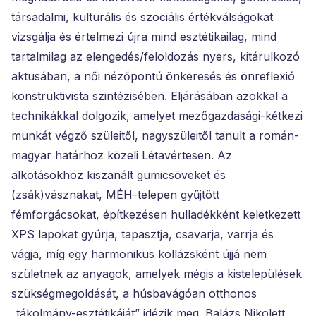
társadalmi, kulturális és szociális értékválságokat
vizsgálja és értelmezi újra mind esztétikailag, mind
tartalmilag az elengedés/feloldozás nyers, kitárulkozó
aktusában, a női nézőpontú önkeresés és önreflexió
konstruktivista szintézisében. Eljárásában azokkal a
technikákkal dolgozik, amelyet mezőgazdasági-kétkezi
munkát végző szüleitől, nagyszüleitől tanult a román-
magyar határhoz közeli Létavértesen. Az
alkotásokhoz kiszanált gumicsöveket és
(zsák)vásznakat, MÉH-telepen gyűjtött
fémforgácsokat, építkezésen hulladékként keletkezett
XPS lapokat gyúrja, tapasztja, csavarja, varrja és
vágja, míg egy harmonikus kollázsként újjá nem
születnek az anyagok, amelyek mégis a kistelepülések
szükségmegoldását, a húsbavágóan otthonos
„tákolmány-esztétikáját” idézik meg. Balázs Nikolett