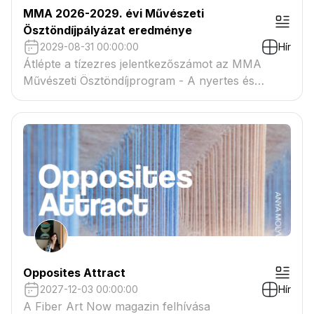
MMA 2026-2029. évi Művészeti
Ösztöndíjpályázat eredménye
2029-08-31 00:00:00
Hír
Átlépte a tízezres jelentkezőszámot az MMA
Művészeti Ösztöndíjprogram - A nyertes és
tartaléklistás pályázók névsora megtekinthető a
csatolmányban
Opposites Attract
2027-12-03 00:00:00
Hír
A Fiber Art Now magazin felhívása