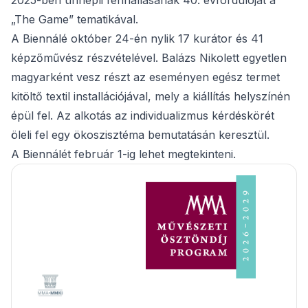
2025-ben ünnepli fennállásának 40. évfordulóját a
„The Game” tematikával.
A Biennálé október 24-én nylik 17 kurátor és 41
képzőművész részvételével. Balázs Nikolett egyetlen
magyarként vesz részt az eseményen egész termet
kitöltő textil installációjával, mely a kiállítás helyszínén
épül fel. Az alkotás az individualizmus kérdéskörét
öleli fel egy ökoszisztéma bemutatásán keresztül.
A Biennálét február 1-ig lehet megtekinteni.