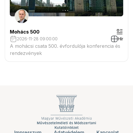
Mohács 500
2026-11-28 09:00:00
Hír
A mohácsi csata 500. évfordulója konferencia és
rendezvények
Impresszum
Adatvédelem
Kapcsolat