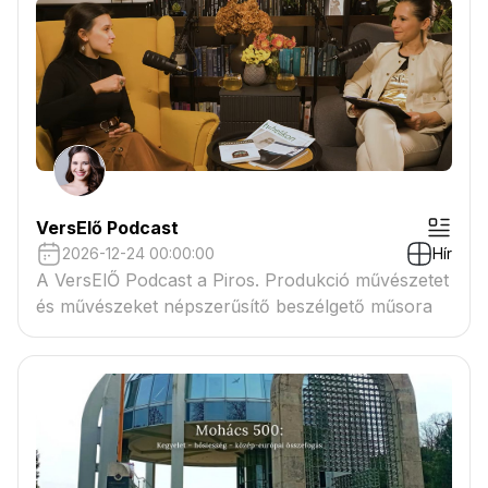
VersElő Podcast
2026-12-24 00:00:00
Hír
A VersElŐ Podcast a Piros. Produkció művészetet
és művészeket népszerűsítő beszélgető műsora