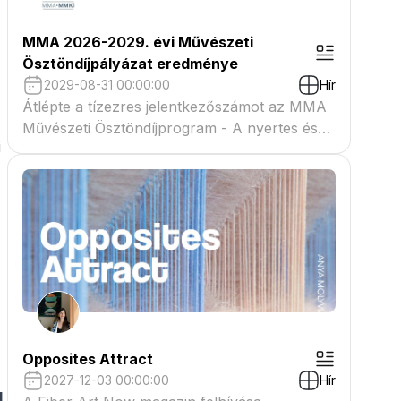
MMA 2026-2029. évi Művészeti
Ösztöndíjpályázat eredménye
2029-08-31 00:00:00
Hír
Átlépte a tízezres jelentkezőszámot az MMA
Művészeti Ösztöndíjprogram - A nyertes és
i
tartaléklistás pályázók névsora megtekinthető
a csatolmányban
Opposites Attract
2027-12-03 00:00:00
Hír
l