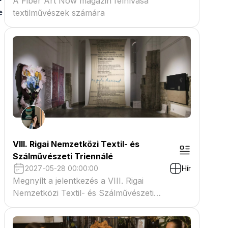
A Fiber Art Now magazin felhívása
e
textilművészek számára
VIII. Rigai Nemzetközi Textil- és
Szálművészeti Triennálé
2027-05-28 00:00:00
Hír
Megnyílt a jelentkezés a VIII. Rigai
Nemzetközi Textil- és Szálművészeti
Triennáléra