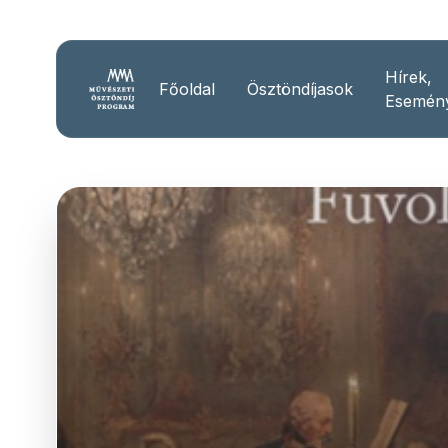
Hírek,
Főoldal
Ösztöndíjasok
Esemén