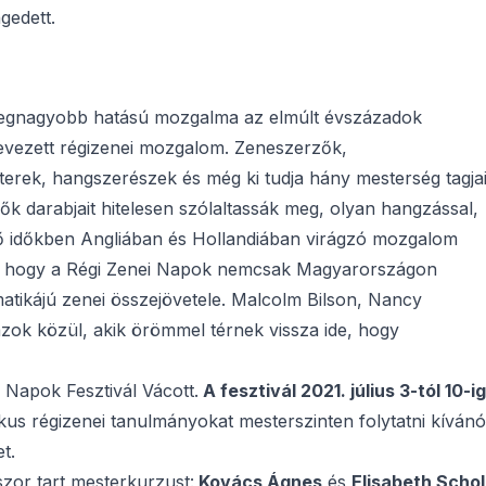
gedett.
k legnagyobb hatású mozgalma az elmúlt évszázadok
evezett régizenei mozgalom. Zeneszerzők,
erek, hangszerészek és még ki tudja hány mesterség tagja
ők darabjait hitelesen szólaltassák meg, olyan hangzással,
lső időkben Angliában és Hollandiában virágzó mozgalom
n, hogy a Régi Zenei Napok nemcsak Magyarországon
matikájú zenei összejövetele. Malcolm Bilson, Nancy
zok közül, akik örömmel térnek vissza ide, hogy
 Napok Fesztivál Vácott.
A fesztivál 2021. július 3-tól 10-ig
rikus régizenei tanulmányokat mesterszinten folytatni kívánó
t.
zor tart mesterkurzust:
Kovács Ágnes
és
Elisabeth Schol