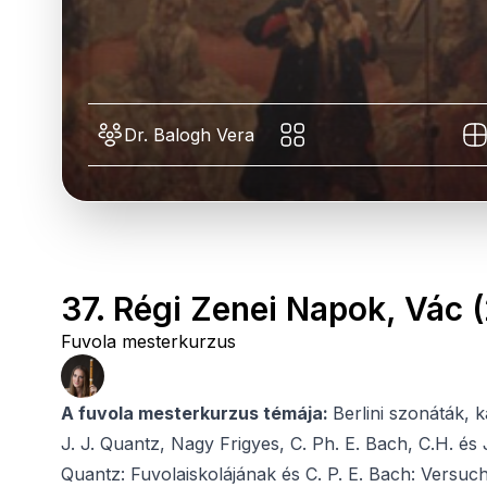
Dr. Balogh Vera
37. Régi Zenei Napok, Vác (
Fuvola mesterkurzus
A fuvola mesterkurzus témája:
Berlini szonáták,
J. J. Quantz, Nagy Frigyes, C. Ph. E. Bach, C.H. és 
Quantz: Fuvolaiskolájának és C. P. E. Bach: Versuc