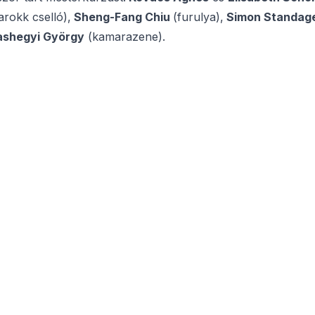
arokk cselló),
Sheng-Fang Chiu
(furulya),
Simon Standag
ashegyi György
(kamarazene).