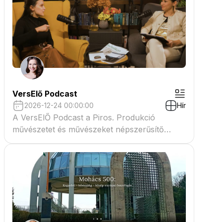
VersElő Podcast
2026-12-24 00:00:00
Hír
A VersElŐ Podcast a Piros. Produkció
művészetet és művészeket népszerűsítő
beszélgető műsora