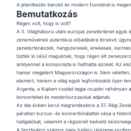
A jelentkezés barokk és modern fuvolával is megen
Bemutatkozás
Régen volt, hogy is volt?
A II. Világháború utáni európai zenetörténet egyi
zeneműveinek autentikus előadására törekvő úgyn
zenetörténészek, hangszeresek, énekesek, karmest
tűzték ki célul maguknak, hogy régen élt zeneszerz
amilyennel a komponista is hallhatta azokat. Az e
hamar megjelent Magyarországon is. Nem véletle
elismert, hanem a világ egyik legfontosabb ilyen te
Argenta, a Kujiken-család tagjai csupán néhányan a
koncerteket és mesterkurzusokat adjanak.
Az idei évben kerül megrendezésre a 37. Régi Zenei
páratlan kurzus- és koncertkínálattal várja a histo
hallgatókat, valamint a régizenét kedvelő közönsége
A fesztiválon számos nagy tudású régizene-profess