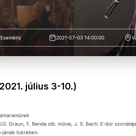
Esemény
2021-07-03 14:00:00
V
2021. július 3-10.)
 kamaraművek
J.G. Graun, F. Benda stb. művei, J. S. Bach: E-dúr szonátáj
h-jának tükrében.