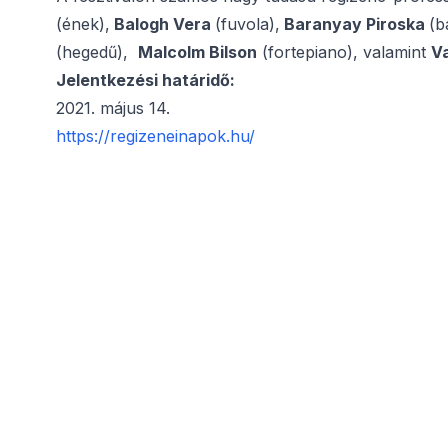
(ének),
Balogh Vera
(fuvola),
Baranyay Piroska
(b
(hegedű),
Malcolm Bilson
(fortepiano), valamint
V
Jelentkezési határidő:
2021. május 14.
https://regizeneinapok.hu/