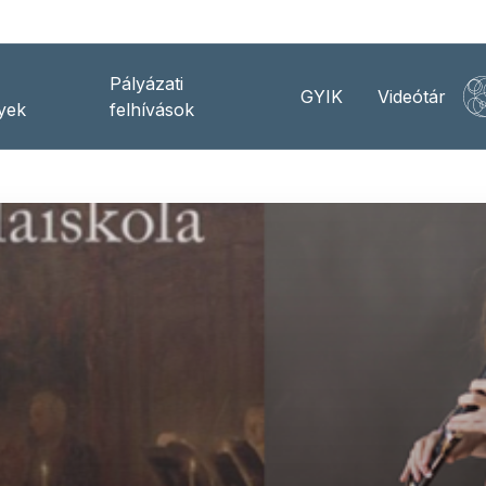
Pályázati
GYIK
Videótár
yek
felhívások