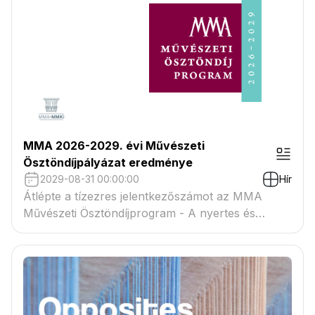
MMA 2026-2029. évi Művészeti
Ösztöndíjpályázat eredménye
2029-08-31 00:00:00
Hír
Átlépte a tízezres jelentkezőszámot az MMA
Művészeti Ösztöndíjprogram - A nyertes és
tartaléklistás pályázók névsora megtekinthető a
csatolmányban