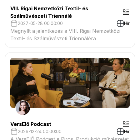
VIII. Rigai Nemzetközi Textil- és
Szálművészeti Triennálé
2027-05-28 00:00:00
Hír
Megnyílt a jelentkezés a VIII. Rigai Nemzetközi
Textil- és Szálművészeti Triennáléra
VersElő Podcast
2026-12-24 00:00:00
Hír
A VersElŐ Podcast a Piros. Produkció művészetet