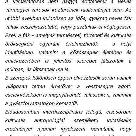
A klímaváltozás nem hagyja érintetlenül a Békés
vármegyei városok köztereinek faállományát sem. Az
utóbbi években különösen az idős, gyakran neves fák
váltak veszélyeztetetté, vagy pusztultak el véglegesen.
Ezek a fák – amelyek természeti, történeti és kulturális
örökségként egyaránt értelmezhetők – a helyi
identitásban, valamint a közösségek életében és
emlékezetében is jelentős szerepet játszottak a
múltban, és játszanak ma is.
E szerepek különösen éppen elvesztésük során válnak
világosan tetten érhetővé: a veszteségre adott,
cselekvésekben is megnyilvánuló válaszokon, valamint
a gyászfolyamatokon keresztül.
Előadásomban interdiszciplináris jellegű, elsősorban
kulturális antropológiai szemléletű kutatásaim
eredményei nyomán igyekszem bemutatni, hogy