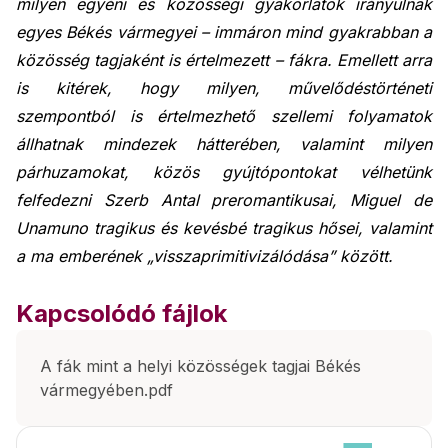
milyen egyéni és közösségi gyakorlatok irányulnak
egyes Békés vármegyei – immáron mind gyakrabban a
közösség tagjaként is értelmezett – fákra. Emellett arra
is kitérek, hogy milyen, művelődéstörténeti
szempontból is értelmezhető szellemi folyamatok
állhatnak mindezek hátterében, valamint milyen
párhuzamokat, közös gyújtópontokat vélhetünk
felfedezni Szerb Antal preromantikusai, Miguel de
Unamuno tragikus és kevésbé tragikus hősei, valamint
a ma emberének „visszaprimitivizálódása” között.
Kapcsolódó fájlok
A fák mint a helyi közösségek tagjai Békés
vármegyében.pdf