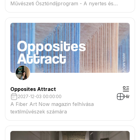
Művészeti Ösztöndíjprogram - A nyertes és
tartaléklistás pályázók névsora megtekinthető a
csatolmányban
Opposites Attract
2027-12-03 00:00:00
Hír
A Fiber Art Now magazin felhívása
textilművészek számára