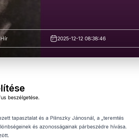
Hír
2025-12-12 08:38:46
lítése
fus beszélgetése.
ezett tapasztalat és a Pilinszky Jánosnál, a „teremtés
lönbségeinek és azonosságainak párbeszédre hívása.
ött.