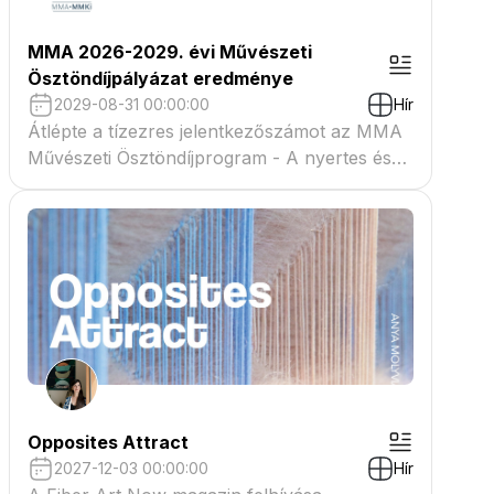
MMA 2026-2029. évi Művészeti
Ösztöndíjpályázat eredménye
2029-08-31 00:00:00
Hír
Átlépte a tízezres jelentkezőszámot az MMA
Művészeti Ösztöndíjprogram - A nyertes és
tartaléklistás pályázók névsora megtekinthető
a csatolmányban
Opposites Attract
2027-12-03 00:00:00
Hír