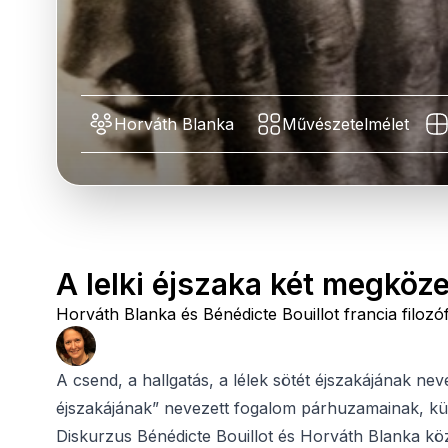
Horváth Blanka
Művészetelmélet
A lelki éjszaka két megköze
Horváth Blanka és Bénédicte Bouillot francia filozó
A csend, a hallgatás, a lélek sötét éjszakájának nev
éjszakájának” nevezett fogalom párhuzamainak, kü
Diskurzus Bénédicte Bouillot és Horváth Blanka köz