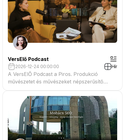
VersElő Podcast
2026-12-24 00:00:00
Hír
A VersElŐ Podcast a Piros. Produkció
művészetet és művészeket népszerűsítő
beszélgető műsora