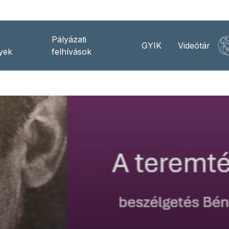
Pályázati
GYIK
Videótár
yek
felhívások