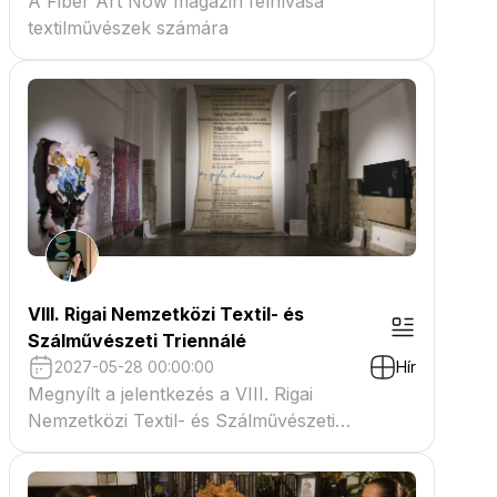
A Fiber Art Now magazin felhívása
textilművészek számára
VIII. Rigai Nemzetközi Textil- és
Szálművészeti Triennálé
2027-05-28 00:00:00
Hír
Megnyílt a jelentkezés a VIII. Rigai
Nemzetközi Textil- és Szálművészeti
Triennáléra