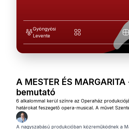
Gyöngyösi
Levente
A MESTER ÉS MARGARITA - 
bemutató
6 alkalommal kerül színre az Operaház produkciójá
határokat feszegető opera-musical. A művet Szente V
A nagyszabású produkcióban közreműködnek a Ma