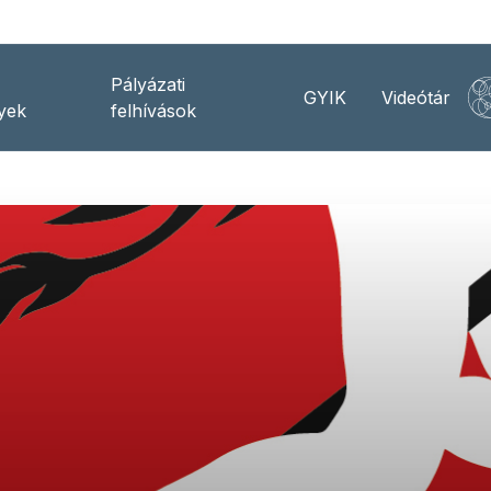
Pályázati
GYIK
Videótár
yek
felhívások