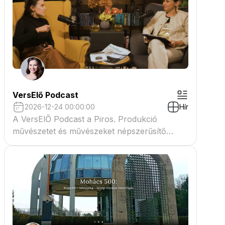
VersElő Podcast
2026-12-24 00:00:00
Hír
A VersElŐ Podcast a Piros. Produkció
művészetet és művészeket népszerűsítő
beszélgető műsora