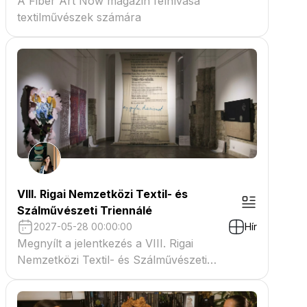
A Fiber Art Now magazin felhívása
textilművészek számára
VIII. Rigai Nemzetközi Textil- és
Szálművészeti Triennálé
2027-05-28 00:00:00
Hír
Megnyílt a jelentkezés a VIII. Rigai
Nemzetközi Textil- és Szálművészeti
Triennáléra