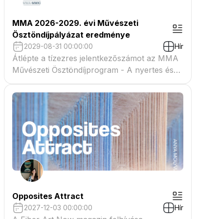
MMA 2026-2029. évi Művészeti
Ösztöndíjpályázat eredménye
2029-08-31 00:00:00
Hír
Átlépte a tízezres jelentkezőszámot az MMA
Művészeti Ösztöndíjprogram - A nyertes és
tartaléklistás pályázók névsora megtekinthető
a csatolmányban
Opposites Attract
2027-12-03 00:00:00
Hír