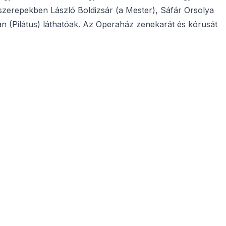
 szerepekben László Boldizsár (a Mester), Sáfár Orsolya
n (Pilátus) láthatóak. Az Operaház zenekarát és kórusát