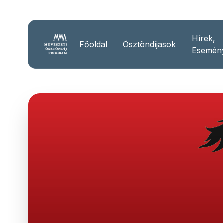
Hírek,
Főoldal
Ösztöndíjasok
Esemén