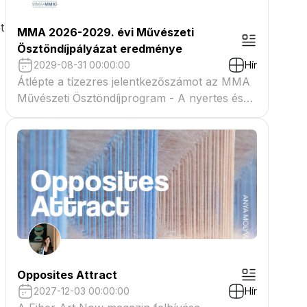
t
MMA 2026-2029. évi Művészeti
Ösztöndíjpályázat eredménye
2029-08-31 00:00:00
Hír
Átlépte a tízezres jelentkezőszámot az MMA
Művészeti Ösztöndíjprogram - A nyertes és
tartaléklistás pályázók névsora megtekinthető
a csatolmányban
Opposites Attract
2027-12-03 00:00:00
Hír