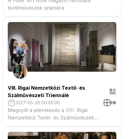
A Fiber Art Now magazin felhívása
textilművészek számára
VIII. Rigai Nemzetközi Textil- és
Szálművészeti Triennálé
2027-05-28 00:00:00
Hír
Megnyílt a jelentkezés a VIII. Rigai
Nemzetközi Textil- és Szálművészeti
Triennáléra