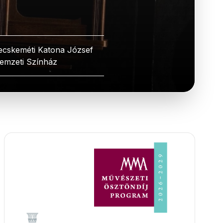
ecskeméti Katona József
emzeti Színház