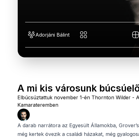
Adorjáni Bálint
A mi kis városunk búcsúel
Elbúcsúztattuk november 1-én Thornton Wilder - A
Kamarateremben
A darab narrátora az Egyesült Államokba, Grover’s Cor
még kertek övezik a családi házakat, még gyalogos