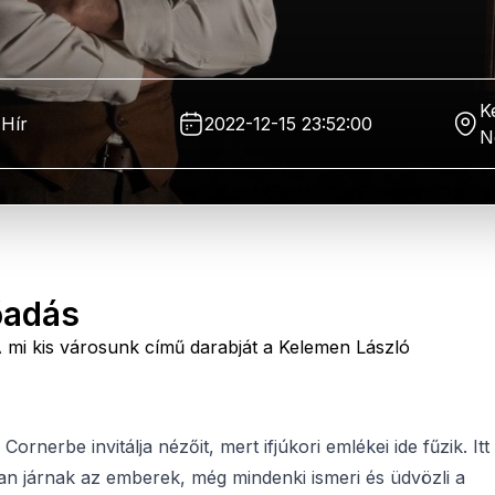
K
Hír
2022-12-15 23:52:00
N
őadás
 mi kis városunk című darabját a Kelemen László
nerbe invitálja nézőit, mert ifjúkori emlékei ide fűzik. Itt
an járnak az emberek, még mindenki ismeri és üdvözli a