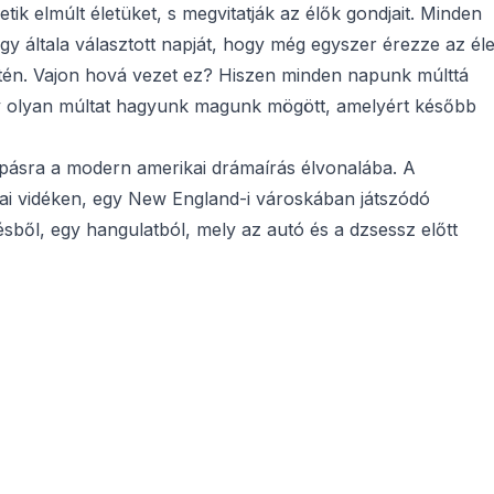
k elmúlt életüket, s megvitatják az élők gondjait. Minden
gy általa választott napját, hogy még egyszer érezze az éle
etén. Vajon hová vezet ez? Hiszen minden napunk múlttá
ogy olyan múltat hagyunk magunk mögött, amelyért később
apásra a modern amerikai drámaírás élvonalába. A
ai vidéken, egy New England-i városkában játszódó
sből, egy hangulatból, mely az autó és a dzsessz előtt