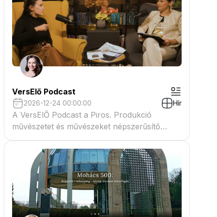
VersElő Podcast
2026-12-24 00:00:00
Hír
A VersElŐ Podcast a Piros. Produkció
művészetet és művészeket népszerűsítő
beszélgető műsora