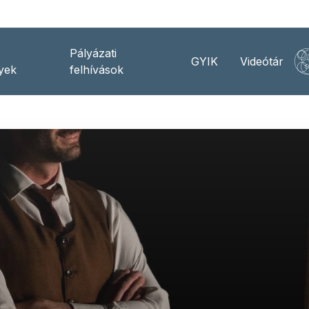
Pályázati
GYIK
Videótár
yek
felhívások