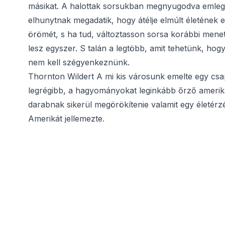
másikat. A halottak sorsukban megnyugodva emlegeti
elhunytnak megadatik, hogy átélje elmúlt életének e
örömét, s ha tud, változtasson sorsa korábbi men
lesz egyszer. S talán a legtöbb, amit tehetünk, h
nem kell szégyenkeznünk.
Thornton Wildert A mi kis városunk emelte egy cs
legrégibb, a hagyományokat leginkább őrző amerik
darabnak sikerül megörökítenie valamit egy életérzé
Amerikát jellemezte.