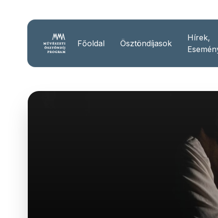
Hírek,
Főoldal
Ösztöndíjasok
Esemén