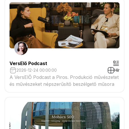
VersElő Podcast
2026-12-24 00:00:00
Hír
A VersElŐ Podcast a Piros. Produkció művészetet
és művészeket népszerűsítő beszélgető műsora