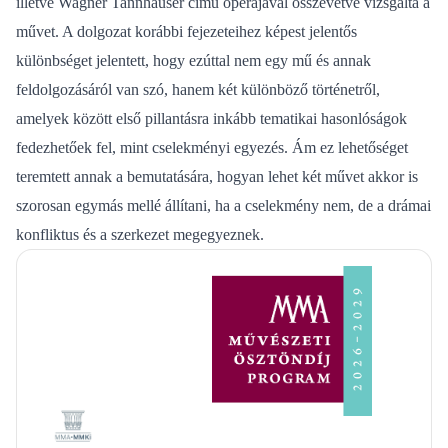
illetve Wagner Tannhäuser című operájával összevetve vizsgálta a
művet. A dolgozat korábbi fejezeteihez képest jelentős
különbséget jelentett, hogy ezúttal nem egy mű és annak
feldolgozásáról van szó, hanem két különböző történetről,
amelyek között első pillantásra inkább tematikai hasonlóságok
fedezhetőek fel, mint cselekményi egyezés. Ám ez lehetőséget
teremtett annak a bemutatására, hogyan lehet két művet akkor is
szorosan egymás mellé állítani, ha a cselekmény nem, de a drámai
konfliktus és a szerkezet megegyeznek.