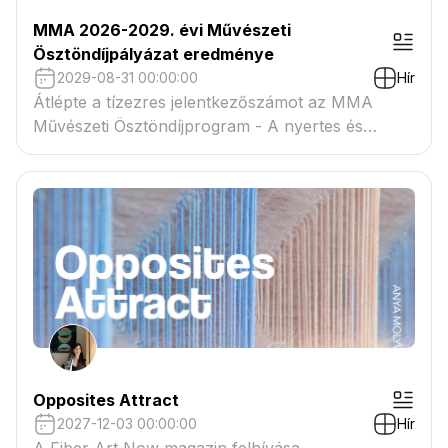
MMA 2026-2029. évi Művészeti
Ösztöndíjpályázat eredménye
2029-08-31 00:00:00
Hír
Átlépte a tízezres jelentkezőszámot az MMA
Művészeti Ösztöndíjprogram - A nyertes és
tartaléklistás pályázók névsora megtekinthető a
csatolmányban
Opposites Attract
2027-12-03 00:00:00
Hír