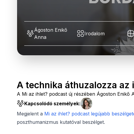
Ágoston Enikő
Irodalom
Anna
A technika áthuzalozza az i
A Mi az ihlet? podcast új részében Ágoston Enikő 
Kapcsolódó személyek:
Megjelent a
Mi az ihlet? podcast legújabb beszélget
poszthumanizmus kutatóval beszélget.