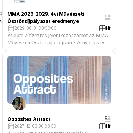
t
MMA 2026-2029. évi Művészeti
Ösztöndíjpályázat eredménye
a
2029-08-31 00:00:00
Hír
Átlépte a tízezres jelentkezőszámot az MMA
Művészeti Ösztöndíjprogram - A nyertes és
tartaléklistás pályázók névsora megtekinthető
a csatolmányban
Opposites Attract
2027-12-03 00:00:00
Hír