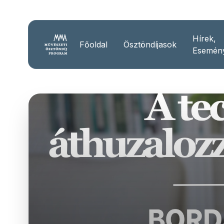
Hírek,
Főoldal
Ösztöndíjasok
Esemén