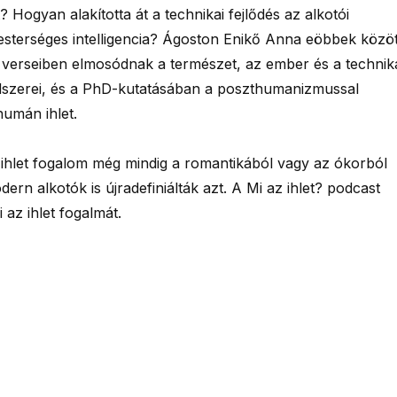
 Hogyan alakította át a technikai fejlődés az alkotói
mesterséges intelligencia? Ágoston Enikő Anna eöbbek közöt
 a verseiben elmosódnak a természet, az ember és a technik
endszerei, és a PhD-kutatásában a poszthumanizmussal
humán ihlet.
 ihlet fogalom még mindig a romantikából vagy az ókorból
rn alkotók is újradefiniálták azt. A Mi az ihlet? podcast
 az ihlet fogalmát.