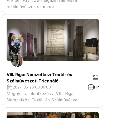
A Fiber Art Now magazin felhívása
textilművészek számára
VIII. Rigai Nemzetközi Textil- és
Szálművészeti Triennálé
2027-05-28 00:00:00
Hír
Megnyílt a jelentkezés a VIII. Rigai
Nemzetközi Textil- és Szálművészeti
Triennáléra