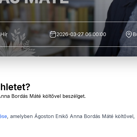
Hír
2026-03-27 06:00:00
B
hletet?
Anna Bordás Máté költővel beszélget.
ése
, amelyben Ágoston Enikő Anna Bordás Máté költővel,