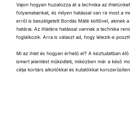
Vajon hogyan huzalozza át a technika az ihletünket?
folyamatainkat, és milyen hatással van rá most a 
erről is beszélgetett Bordás Máté költővel, akinek
határai. Az ihletére hatással vannak a technika r
foglalkozik. Arra is választ ad, hogy létezik-e poszt
Mi az ihlet és hogyan érhető el? A köztudatban élő
ismert jelentést működteti, miközben már a késő mode
célja kortárs alkotókkal és kutatókkal korszerűsíteni