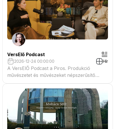
VersElő Podcast
2026-12-24 00:00:00
Hír
A VersElŐ Podcast a Piros. Produkció
művészetet és művészeket népszerűsítő
beszélgető műsora