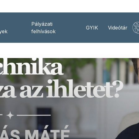
Pályázati
GYIK
Videótár
yek
felhívások