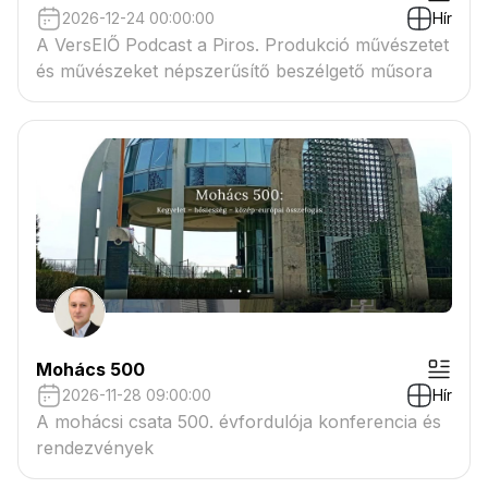
2026-12-24 00:00:00
Hír
A VersElŐ Podcast a Piros. Produkció művészetet
és művészeket népszerűsítő beszélgető műsora
Mohács 500
2026-11-28 09:00:00
Hír
A mohácsi csata 500. évfordulója konferencia és
rendezvények