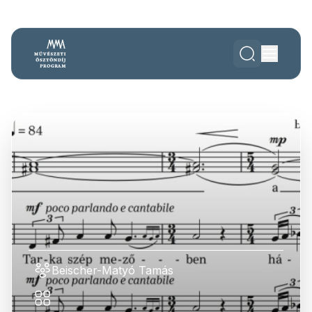
Beischer-Matyó Tamás