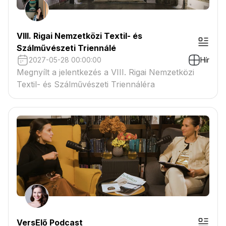
VIII. Rigai Nemzetközi Textil- és
Szálművészeti Triennálé
2027-05-28 00:00:00
Hír
Megnyílt a jelentkezés a VIII. Rigai Nemzetközi
Textil- és Szálművészeti Triennáléra
VersElő Podcast