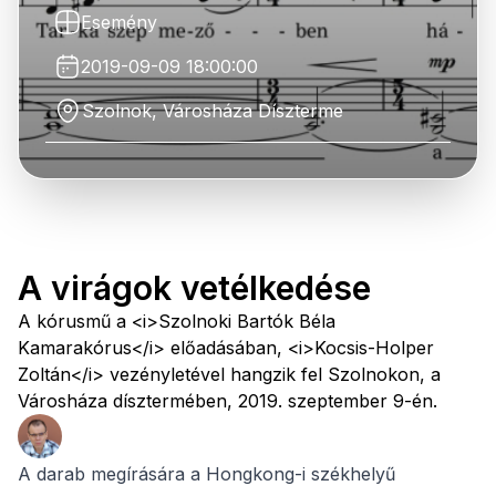
Esemény
2019-09-09 18:00:00
Szolnok, Városháza Díszterme
A virágok vetélkedése
A kórusmű a <i>Szolnoki Bartók Béla
Kamarakórus</i> előadásában, <i>Kocsis-Holper
Zoltán</i> vezényletével hangzik fel Szolnokon, a
Városháza dísztermében, 2019. szeptember 9-én.
A darab megírására a Hongkong-i székhelyű