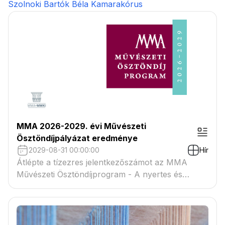
Szolnoki Bartók Béla Kamarakórus
MMA 2026-2029. évi Művészeti
Ösztöndíjpályázat eredménye
2029-08-31 00:00:00
Hír
Átlépte a tízezres jelentkezőszámot az MMA
Művészeti Ösztöndíjprogram - A nyertes és
tartaléklistás pályázók névsora megtekinthető a
csatolmányban