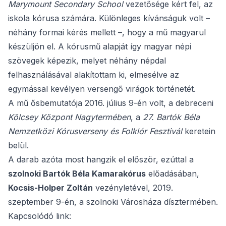
Marymount Secondary School
vezetősége kért fel, az
iskola kórusa számára. Különleges kívánságuk volt –
néhány formai kérés mellett –, hogy a mű magyarul
készüljön el. A kórusmű alapját így magyar népi
szövegek képezik, melyet néhány népdal
felhasználásával alakítottam ki, elmesélve az
egymással kevélyen versengő virágok történetét.
A mű ősbemutatója 2016. július 9-én volt, a debreceni
Kölcsey Központ Nagytermében
, a
27. Bartók Béla
Nemzetközi Kórusverseny és Folklór Fesztivál
keretein
belül.
A darab azóta most hangzik el először, ezúttal a
szolnoki Bartók Béla Kamarakórus
előadásában,
Kocsis-Holper Zoltán
vezényletével, 2019.
szeptember 9-én, a szolnoki Városháza dísztermében.
Kapcsolódó link: