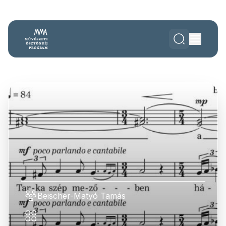
Beischer-Matyó Tamás