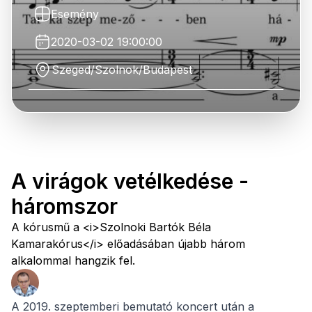
Esemény
2020-03-02 19:00:00
Szeged/Szolnok/Budapest
A virágok vetélkedése -
háromszor
A kórusmű a <i>Szolnoki Bartók Béla
Kamarakórus</i> előadásában újabb három
alkalommal hangzik fel.
A 2019. szeptemberi bemutató koncert után a