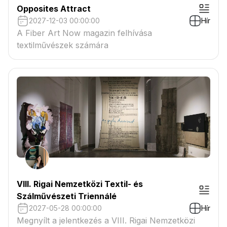
Opposites Attract
2027-12-03 00:00:00
Hír
A Fiber Art Now magazin felhívása
textilművészek számára
VIII. Rigai Nemzetközi Textil- és
Szálművészeti Triennálé
2027-05-28 00:00:00
Hír
Megnyílt a jelentkezés a VIII. Rigai Nemzetközi