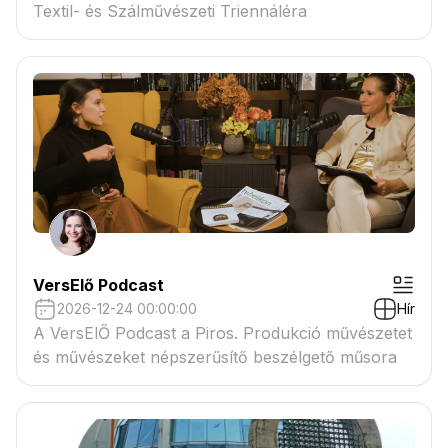
Textil- és Szálművészeti Triennáléra
VersElő Podcast
2026-12-24 00:00:00
Hír
A VersElŐ Podcast a Piros. Produkció művészetet
és művészeket népszerűsítő beszélgető műsora