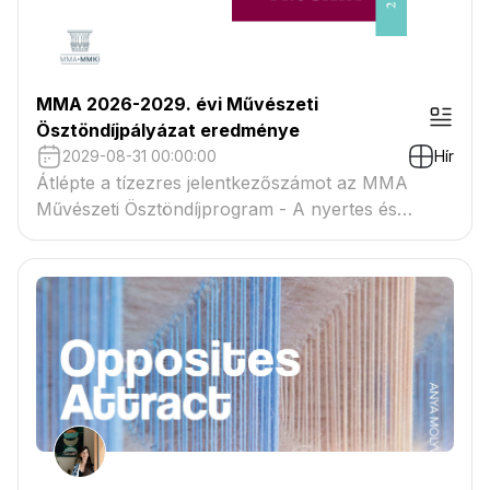
MMA 2026-2029. évi Művészeti
Ösztöndíjpályázat eredménye
2029-08-31 00:00:00
Hír
Átlépte a tízezres jelentkezőszámot az MMA
Művészeti Ösztöndíjprogram - A nyertes és
tartaléklistás pályázók névsora megtekinthető a
csatolmányban