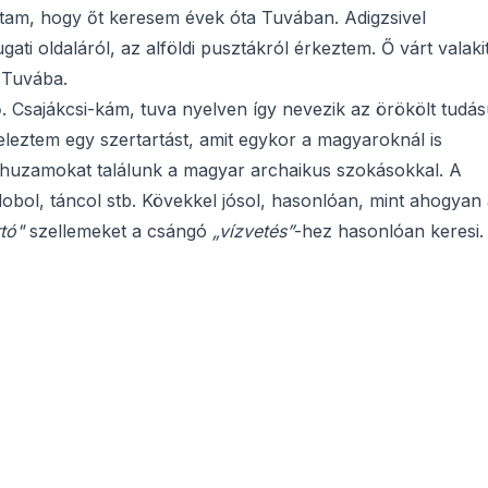
tam, hogy őt keresem évek óta Tuvában. Adigzsivel
ti oldaláról, az alföldi pusztákról érkeztem. Ő várt valakit
 Tuvába.
. Csajákcsi-kám, tuva nyelven így nevezik az örökölt tudá
eleztem egy szertartást, amit egykor a magyaroknál is
rhuzamokat találunk a magyar archaikus szokásokkal. A
t, dobol, táncol stb. Kövekkel jósol, hasonlóan, mint ahogyan
tó"
szellemeket a csángó
„vízvetés”
-hez hasonlóan keresi