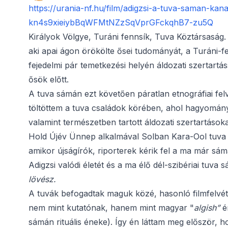
https://urania-nf.hu/film/adigzsi-a-tuva-saman-k
kn4s9xieiybBqWFMtNZzSqVprGFckqhB7-zu5Q
Királyok Völgye, Turáni fennsík, Tuva Köztársaság
aki apai ágon örökölte ősei tudományát, a Turáni-fe
fejedelmi pár temetkezési helyén áldozati szertartá
ősök előtt.
A tuva sámán ezt követően páratlan etnográfiai fel
töltöttem a tuva családok körében, ahol hagyományo
valamint természetben tartott áldozati szertartásoka
Hold Újév Ünnep alkalmával Solban Kara-Ool tuva e
amikor újságírók, riporterek kérik fel a ma már sám
Adigzsi valódi életét és a ma élő dél-szibériai tuva
lövész.
A tuvák befogadtak maguk közé, hasonló filmfelvéte
nem mint kutatónak, hanem mint magyar "
algish”
én
sámán rituális éneke). Így én láttam meg először, 