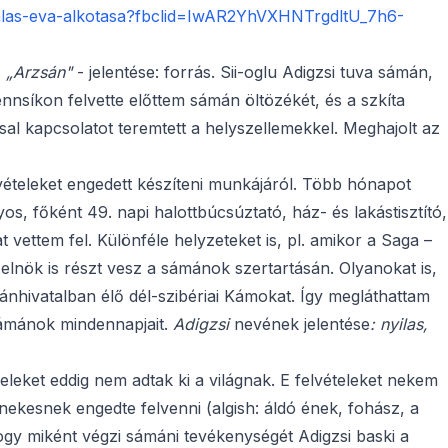
analas-eva-alkotasa?fbclid=IwAR2YhVXHNTrgdltU_7h6-
.
„Arzsán"
- jelentése: forrás. Sii-oglu Adigzsi tuva sámán,
nnsíkon felvette előttem sámán öltözékét, és a szkíta
ssal kapcsolatot teremtett a helyszellemekkel. Meghajolt az
vételeket engedett készíteni munkájáról. Több hónapot
s, főként 49. napi halottbúcsúztató, ház- és lakástisztító,
t vettem fel. Különféle helyzeteket is, pl. amikor a Saga –
lnök is részt vesz a sámánok szertartásán. Olyanokat is,
ánhivatalban élő dél-szibériai Kámokat. Így megláthattam
 sámánok mindennapjait.
Adigzsi
nevének jelentése
:
nyilas,
leket eddig nem adtak ki a világnak. E felvételeket nekem
ekesnek engedte felvenni (algish: áldó ének, fohász, a
hogy miként végzi sámáni tevékenységét Adigzsi baski a