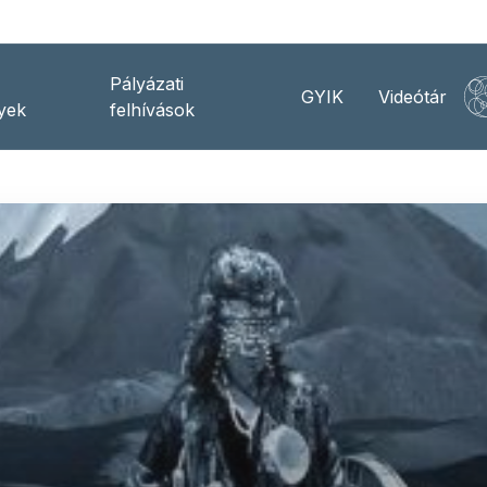
Pályázati
GYIK
Videótár
yek
felhívások