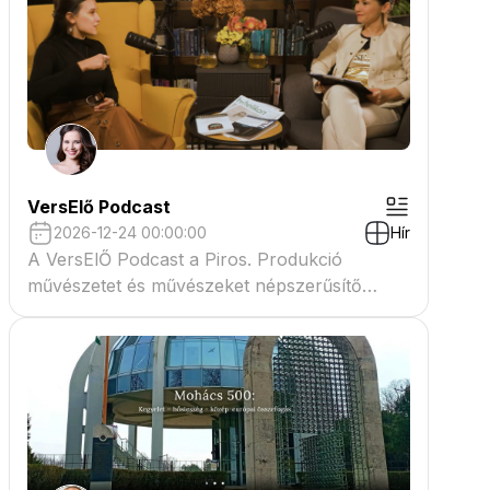
VersElő Podcast
2026-12-24 00:00:00
Hír
A VersElŐ Podcast a Piros. Produkció
művészetet és művészeket népszerűsítő
beszélgető műsora