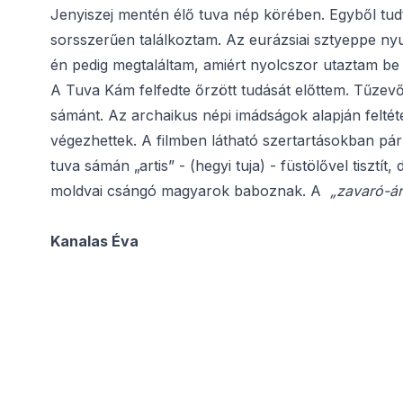
Jenyiszej mentén élő tuva nép körében. Egyből tud
sorsszerűen találkoztam. Az eurázsiai sztyeppe nyuga
én pedig megtaláltam, amiért nyolcszor utaztam be
A Tuva Kám felfedte őrzött tudását előttem. Tűzevő
sámánt. Az archaikus népi imádságok alapján feltét
végezhettek. A filmben látható szertartásokban pá
tuva sámán „artis” - (hegyi tuja) - füstölővel tisztí
moldvai csángó magyarok baboznak. A
„zavaró-ár
Kanalas Éva