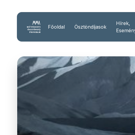
Hírek,
Főoldal
Ösztöndíjasok
Esemén