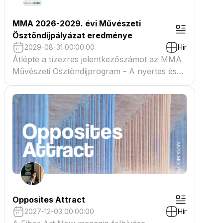
MMA 2026-2029. évi Művészeti
Ösztöndíjpályázat eredménye
2029-08-31 00:00:00
Hír
Átlépte a tízezres jelentkezőszámot az MMA
Művészeti Ösztöndíjprogram - A nyertes és
tartaléklistás pályázók névsora megtekinthető
a csatolmányban
Opposites Attract
2027-12-03 00:00:00
Hír