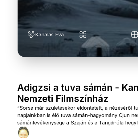
Kanalas Éva
Adigzsi a tuva sámán - Kan
Nemzeti Filmszínház
“Sorsa már születésekor eldöntetett, a nézéséről t
napjainkban is élő tuva sámán-hagyomány Ojun nem
sámántevékenysége a Szaján és a Tangdi-óla hegylá