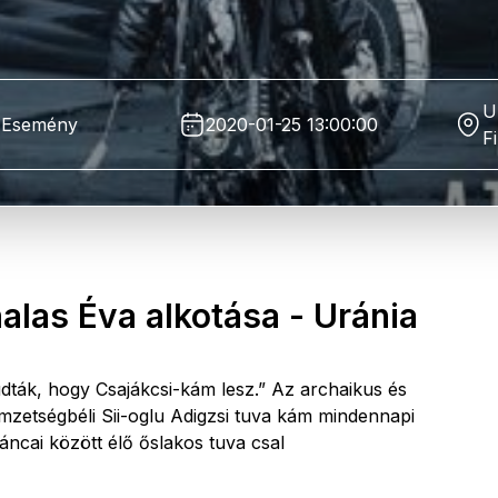
U
Esemény
2020-01-25 13:00:00
F
alas Éva alkotása - Uránia
udták, hogy Csajákcsi-kám lesz.” Az archaikus és
zetségbéli Sii-oglu Adigzsi tuva kám mindennapi
ncai között élő őslakos tuva csal