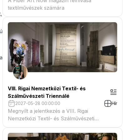
A Fiber Art Now magazin felhívása
textilművészek számára
,
sú
 a
.
VIII. Rigai Nemzetközi Textil- és
Szálművészeti Triennálé
2027-05-28 00:00:00
Hír
Megnyílt a jelentkezés a VIII. Rigai
Nemzetközi Textil- és Szálművészeti
Triennáléra