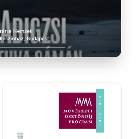
ránia Nemzeti
ilmszínház, Budapest