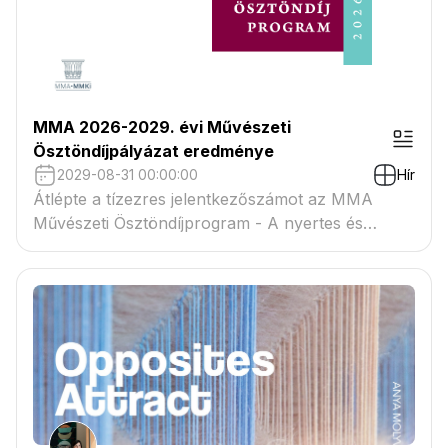
MMA 2026-2029. évi Művészeti
Ösztöndíjpályázat eredménye
2029-08-31 00:00:00
Hír
Átlépte a tízezres jelentkezőszámot az MMA
Művészeti Ösztöndíjprogram - A nyertes és
tartaléklistás pályázók névsora megtekinthető a
csatolmányban