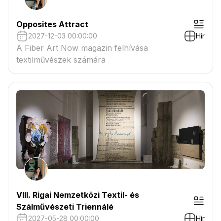
Opposites Attract
2027-12-03 00:00:00
Hír
A Fiber Art Now magazin felhívása
textilművészek számára
VIII. Rigai Nemzetközi Textil- és
Szálművészeti Triennálé
2027-05-28 00:00:00
Hír