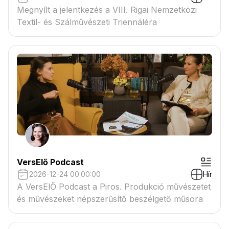
Megnyílt a jelentkezés a VIII. Rigai Nemzetközi
Textil- és Szálművészeti Triennáléra
VersElő Podcast
2026-12-24 00:00:00
Hír
A VersElŐ Podcast a Piros. Produkció művészetet
és művészeket népszerűsítő beszélgető műsora