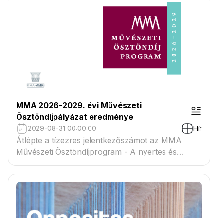
MMA 2026-2029. évi Művészeti
Ösztöndíjpályázat eredménye
2029-08-31 00:00:00
Hír
Átlépte a tízezres jelentkezőszámot az MMA
Művészeti Ösztöndíjprogram - A nyertes és
tartaléklistás pályázók névsora megtekinthető a
csatolmányban