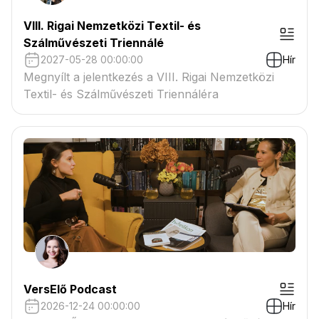
VIII. Rigai Nemzetközi Textil- és
Szálművészeti Triennálé
2027-05-28 00:00:00
Hír
Megnyílt a jelentkezés a VIII. Rigai Nemzetközi
Textil- és Szálművészeti Triennáléra
VersElő Podcast
2026-12-24 00:00:00
Hír