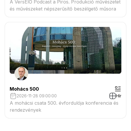
A VersElŐ Podcast a Piros. Produkció művészetet
és művészeket népszerűsítő beszélgető műsora
Mohács 500
2026-11-28 09:00:00
Hír
A mohácsi csata 500. évfordulója konferencia és
rendezvények