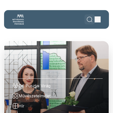
Dr. Pusztai Virág
Művészetelmélet
Hír