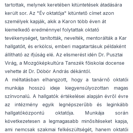
tartottak, melynek keretében kitüntetések átadására
került sor. Az "Év oktatója" kitüntető címet azon
személyek kapják, akik a Karon több éven át
kiemelkedő eredménnyel folytattak oktató
tevékenységet, tanították, nevelték, mentorálták a Kar
hallgatóit, és erkölcsi, emberi magatartásuk példaként
állítható az ifjúság elé. Az elismerést idén Dr. Pusztai
Virág, a Mozgóképkultúra Tanszék főiskolai docense
vehette át Dr. Döbör András dékántól.
A méltatásban elhangzott, hogy a tanárnő oktatói
munkája hosszú ideje kiegyensúlyozottan magas
színvonalú. A hallgatók értékelései alapján évről évre
az intézmény egyik legnépszerűbb és leginkább
hallgatóközpontú oktatója. Munkája során
következetesen a legmagasabb minősítéseket kapja,
ami nemcsak szakmai felkészültségét, hanem oktatói