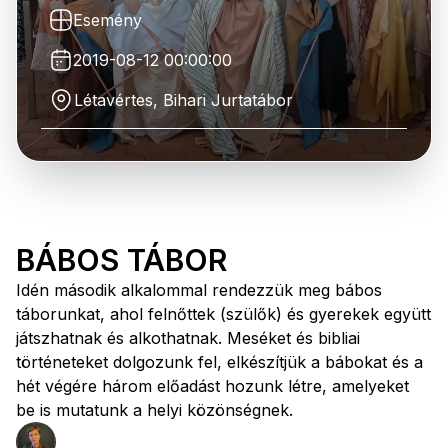
Esemény
2019-08-12 00:00:00
Létavértes, Bihari Jurtatábor
BÁBOS TÁBOR
Idén második alkalommal rendezzük meg bábos
táborunkat, ahol felnőttek (szülők) és gyerekek együtt
játszhatnak és alkothatnak. Meséket és bibliai
történeteket dolgozunk fel, elkészítjük a bábokat és a
hét végére három előadást hozunk létre, amelyeket
be is mutatunk a helyi közönségnek.