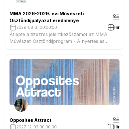
MMA 2026-2029. évi Művészeti
Ösztöndíjpályázat eredménye
2029-08-31 00:00:00
Hír
Átlépte a tízezres jelentkezőszámot az MMA
Művészeti Ösztöndíjprogram - A nyertes és
tartaléklistás pályázók névsora megtekinthető a
csatolmányban
Opposites Attract
2027-12-03 00:00:00
Hír