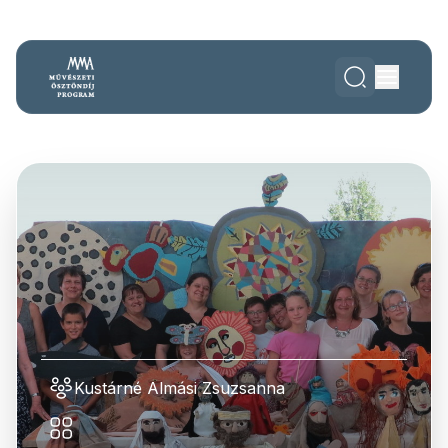
Kustárné Almási Zsuzsanna