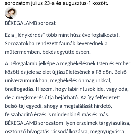
sorozatom július 23-a és augusztus-1 között.
BÉKEGALAMB sorozat
Ez a „lénykérdés” több mint húsz éve foglalkoztat.
Sorozatokba rendezett faunák keverednek a
műtermemben, békés együttélésben.
A békegalamb jelképe a megbékélésnek Isten és ember
között és jele az élet újjászületésének a Földön. Belső
univerzumunkban, megbékélés önmagunkkal,
önelfogadás. Hiszem, hogy labirintusok ide, vagy oda,
de a megismerés útja bejárható. Az így felfedezett
belső-táj egyedi, ahogy a megtalálását hirdető,
felszabadító érzés is mindenkinél más és más.
BÉKEGALAMB sorozatom ilyen érzelmek tárgyiasulása,
ösztönző hívogatás rácsodálkozásra, megnyugvásra,