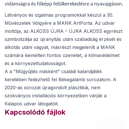
vidámságra és főképp felülkerekedésre a nyavajgáson.
Látványos és izgalmas programokkal készül a 30.
Művészetek Völgyére a MANK ArtPorta. Az udvar
mottója, az ALKOSS ÚJRA – ÚJRA ALKOSS egyrészt
szimbolizálja az újranyitás utáni szabadság érzését és
alkotás utáni vágyat, másrészt megjeleníti a MANK
számára kiemelten fontos üzenetet, a klímavédelmet
és a környezettudatosságot.
A a "Műgyűjtés másként" családi kalandjáték
keretében fedezhető fel Békegalamb sorozatom. A
2020-as sorozat újragondolt plasztikái, nem
szokványos installációs környezetben várják a
Kalapos udvar látogatóit.
Kapcsolódó fájlok