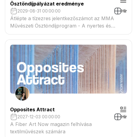
Ösztöndíjpályázat eredménye
2029-08-31 00:00:00
Hír
Átlépte a tízezres jelentkezőszámot az MMA
Művészeti Ösztöndíjprogram - A nyertes és
tartaléklistás pályázók névsora megtekinthető a
csatolmányban
Opposites Attract
2027-12-03 00:00:00
Hír
A Fiber Art Now magazin felhívása
textilművészek számára