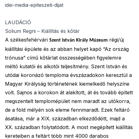
idei-media-epiteszeti-dijat
LAUDÁCIÓ
Solium Regni – Kiállítás és kőtár
A székesfehérvári
régi/
új
Szent István Király Múzeum
kiállítási épülete és az abban helyet kapó “Az ország
trónusa” című kőtárlat összességében figyelemre
méltó kutatói és alkotói teljesítmény. Szent István és
utódai koronázó temploma évszázadokon keresztül a
Magyar Királyság történetének kiemelkedő helyszíne
volt. Sajnos a korokon át alakított, át és tovább épített
megszentelt templomépület nem maradt az utókorra,
de a föld mélyén sok eleme fennmaradt. Ezek feltáró
ásatása, már a XIX. században elkezdődött, majd a
XX. században folytatódott. A most megépített kiállítás
kereteiben a feltárt több mint 4000 darabos