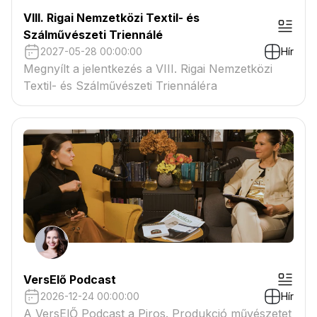
VIII. Rigai Nemzetközi Textil- és
Szálművészeti Triennálé
2027-05-28 00:00:00
Hír
Megnyílt a jelentkezés a VIII. Rigai Nemzetközi
Textil- és Szálművészeti Triennáléra
VersElő Podcast
2026-12-24 00:00:00
Hír
A VersElŐ Podcast a Piros. Produkció művészetet