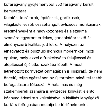
kőfaragvány gyűjteményből 350 faragvány került
bemutatásra.
Kutatók, kurátorok, építészek, grafikusok,
világítástervezők összehangolt évtizedes munkájának
eredményeként a nagyközönség és a szakma
számára egyaránt érdekes, gondolatébresztő és
élményszerű kiállítás jött létre. A helyszín az
elhagyatott és pusztuló ikonikus modernkori mozi
épülete, mely ezzel a funkcióváltó felújítással és
átépítéssel új életkorszakába lépett. A most
létrehozott környezet önmagában is inspiráló, de nem
öncélú, teljes egészében az új tartalom minél teljesebb
befogadására fókuszál. A hatalmas és még
szakemberek számára is évtizedes kihívást jelentő
kőanyag édemi struktúrálásával a kiállítás lenyűgöző
kortárs felfogásban mutatja be történelmünk e