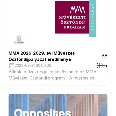
MMA 2026-2029. évi Művészeti
Ösztöndíjpályázat eredménye
2029-08-31 00:00:00
Hír
Átlépte a tízezres jelentkezőszámot az MMA
Művészeti Ösztöndíjprogram - A nyertes és
tartaléklistás pályázók névsora megtekinthető a
csatolmányban