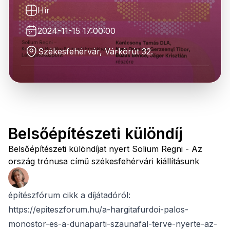
Hír
2024-11-15 17:00:00
Székesfehérvár, Várkörút 32.
Belsőépítészeti különdíj
Belsőépítészeti különdíjat nyert Solium Regni - Az
ország trónusa című székesfehérvári kiállításunk
építészfórum cikk a díjátadóról:
https://epiteszforum.hu/a-hargitafurdoi-palos-
monostor-es-a-dunaparti-szaunafal-terve-nyerte-az-