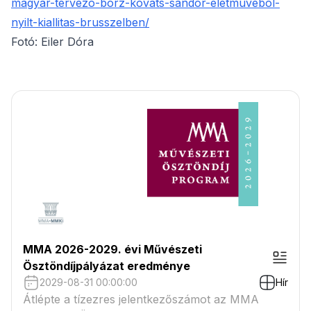
magyar-tervezo-borz-kovats-sandor-eletmuvebol-
nyilt-kiallitas-brusszelben/
Fotó: Eiler Dóra
MMA 2026-2029. évi Művészeti
Ösztöndíjpályázat eredménye
2029-08-31 00:00:00
Hír
Átlépte a tízezres jelentkezőszámot az MMA