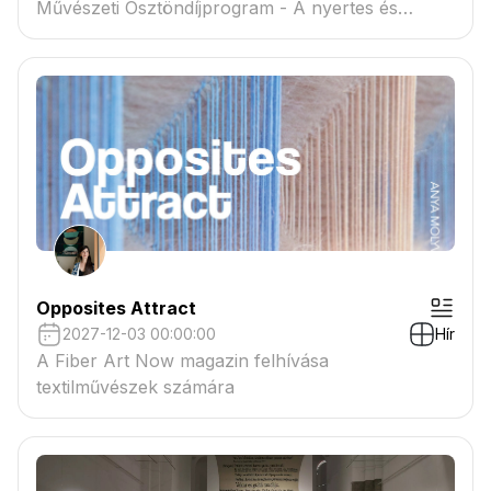
Művészeti Ösztöndíjprogram - A nyertes és
tartaléklistás pályázók névsora megtekinthető a
csatolmányban
Opposites Attract
2027-12-03 00:00:00
Hír
A Fiber Art Now magazin felhívása
textilművészek számára