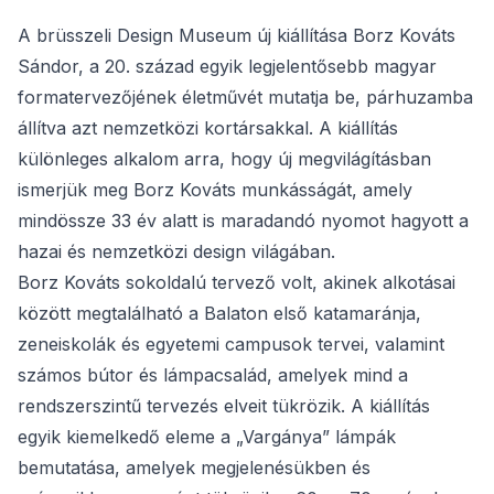
A brüsszeli Design Museum új kiállítása Borz Kováts
Sándor, a 20. század egyik legjelentősebb magyar
formatervezőjének életművét mutatja be, párhuzamba
állítva azt nemzetközi kortársakkal. A kiállítás
különleges alkalom arra, hogy új megvilágításban
ismerjük meg Borz Kováts munkásságát, amely
mindössze 33 év alatt is maradandó nyomot hagyott a
hazai és nemzetközi design világában.
Borz Kováts sokoldalú tervező volt, akinek alkotásai
között megtalálható a Balaton első katamaránja,
zeneiskolák és egyetemi campusok tervei, valamint
számos bútor és lámpacsalád, amelyek mind a
rendszerszintű tervezés elveit tükrözik. A kiállítás
egyik kiemelkedő eleme a „Vargánya” lámpák
bemutatása, amelyek megjelenésükben és