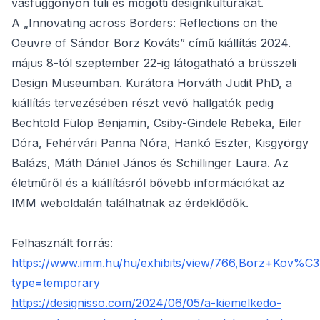
vasfüggönyön túli és mögötti designkultúrákat.
A „Innovating across Borders: Reflections on the
Oeuvre of Sándor Borz Kováts” című kiállítás 2024.
május 8-tól szeptember 22-ig látogatható a brüsszeli
Design Museumban. Kurátora Horváth Judit PhD, a
kiállítás tervezésében részt vevő hallgatók pedig
Bechtold Fülöp Benjamin, Csiby-Gindele Rebeka, Eiler
Dóra, Fehérvári Panna Nóra, Hankó Eszter, Kisgyörgy
Balázs, Máth Dániel János és Schillinger Laura. Az
életműről és a kiállításról bővebb információkat az
IMM weboldalán találhatnak az érdeklődők.
Felhasznált forrás:
https://www.imm.hu/hu/exhibits/view/766,Borz
type=temporary
https://designisso.com/2024/06/05/a-kiemelkedo-