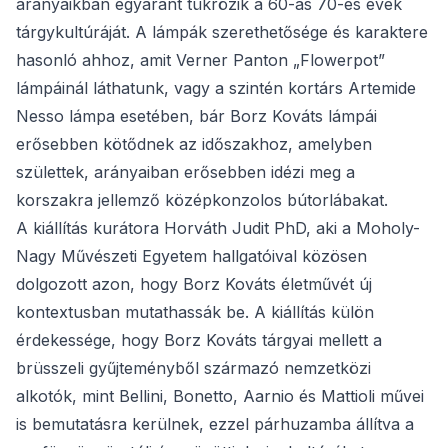
arányaikban egyaránt tükrözik a 60-as 70-es évek
tárgykultúráját. A lámpák szerethetősége és karaktere
hasonló ahhoz, amit Verner Panton „Flowerpot”
lámpáinál láthatunk, vagy a szintén kortárs Artemide
Nesso lámpa esetében, bár Borz Kováts lámpái
erősebben kötődnek az időszakhoz, amelyben
születtek, arányaiban erősebben idézi meg a
korszakra jellemző középkonzolos bútorlábakat.
A kiállítás kurátora Horváth Judit PhD, aki a Moholy-
Nagy Művészeti Egyetem hallgatóival közösen
dolgozott azon, hogy Borz Kováts életművét új
kontextusban mutathassák be. A kiállítás külön
érdekessége, hogy Borz Kováts tárgyai mellett a
brüsszeli gyűjteményből származó nemzetközi
alkotók, mint Bellini, Bonetto, Aarnio és Mattioli művei
is bemutatásra kerülnek, ezzel párhuzamba állítva a