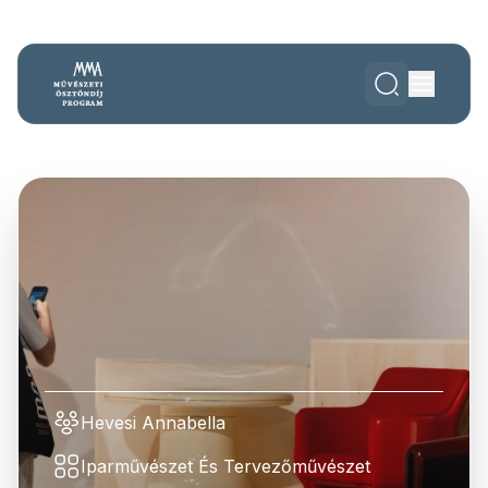
Hevesi Annabella
Iparművészet És Tervezőművészet