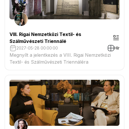
VIII. Rigai Nemzetközi Textil- és
Szálművészeti Triennálé
2027-05-28 00:00:00
Hír
Megnyílt a jelentkezés a VIII. Rigai Nemzetközi
Textil- és Szálművészeti Triennáléra