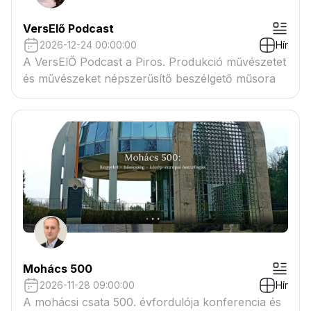
VersElő Podcast
2026-12-24 00:00:00
Hír
A VersElŐ Podcast a Piros. Produkció művészetet
és művészeket népszerűsítő beszélgető műsora
Mohács 500
2026-11-28 09:00:00
Hír
A mohácsi csata 500. évfordulója konferencia és