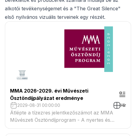
befektetők és producerek számára mutatja be az
alkotói tevékenységemet és a "The Great Silence"
első nyilvános vizuális terveinek egy részét.
MMA 2026-2029. évi Művészeti
Ösztöndíjpályázat eredménye
2029-08-31 00:00:00
Hír
Átlépte a tízezres jelentkezőszámot az MMA
Művészeti Ösztöndíjprogram - A nyertes és
tartaléklistás pályázók névsora megtekinthető a
csatolmányban