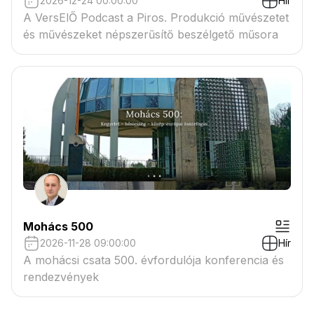
2026-12-24 00:00:00
Hír
A VersElŐ Podcast a Piros. Produkció művészetet
és művészeket népszerűsítő beszélgető műsora
Mohács 500
2026-11-28 09:00:00
Hír
A mohácsi csata 500. évfordulója konferencia és
rendezvények