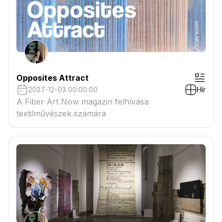
Opposites Attract
2027-12-03 00:00:00
Hír
A Fiber Art Now magazin felhívása
textilművészek számára