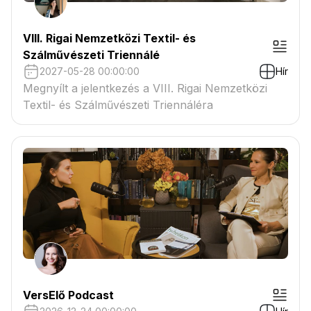
VIII. Rigai Nemzetközi Textil- és
Szálművészeti Triennálé
2027-05-28 00:00:00
Hír
Megnyílt a jelentkezés a VIII. Rigai Nemzetközi
Textil- és Szálművészeti Triennáléra
VersElő Podcast