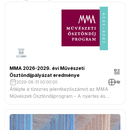
MMA 2026-2029. évi Művészeti
Ösztöndíjpályázat eredménye
2029-08-31 00:00:00
Hír
Átlépte a tízezres jelentkezőszámot az MMA
Művészeti Ösztöndíjprogram - A nyertes és
tartaléklistás pályázók névsora megtekinthető a
csatolmányban