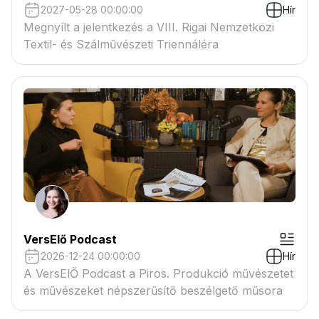
2027-05-28 00:00:00
Hír
Megnyílt a jelentkezés a VIII. Rigai Nemzetközi
Textil- és Szálművészeti Triennáléra
VersElő Podcast
2026-12-24 00:00:00
Hír
A VersElŐ Podcast a Piros. Produkció művészetet
és művészeket népszerűsítő beszélgető műsora