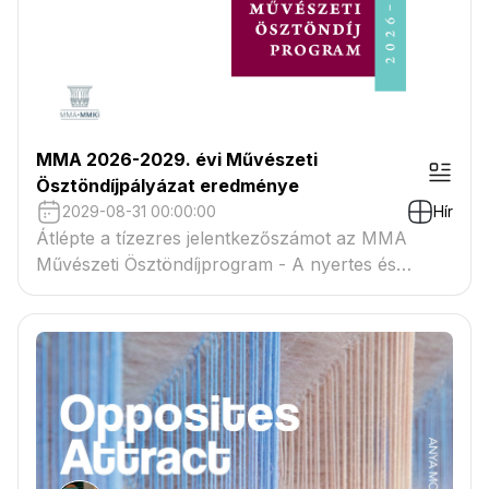
MMA 2026-2029. évi Művészeti
Ösztöndíjpályázat eredménye
2029-08-31 00:00:00
Hír
Átlépte a tízezres jelentkezőszámot az MMA
Művészeti Ösztöndíjprogram - A nyertes és
tartaléklistás pályázók névsora megtekinthető a
csatolmányban