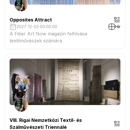
Opposites Attract
2027-12-03 00:00:00
Hír
A Fiber Art Now magazin felhívása
textilművészek számára
VIII. Rigai Nemzetközi Textil- és
Szálművészeti Triennálé