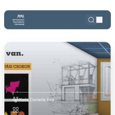
Koós Daniella Éva