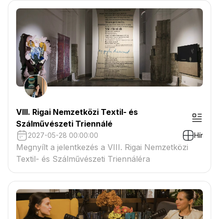
VIII. Rigai Nemzetközi Textil- és
Szálművészeti Triennálé
2027-05-28 00:00:00
Hír
Megnyílt a jelentkezés a VIII. Rigai Nemzetközi
Textil- és Szálművészeti Triennáléra