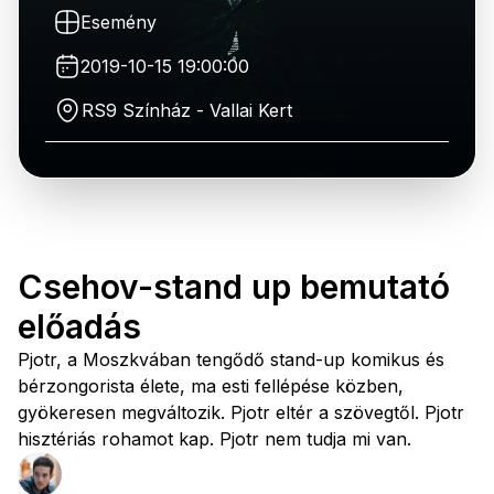
Esemény
2019-10-15 19:00:00
RS9 Színház - Vallai Kert
Csehov-stand up bemutató
előadás
Pjotr, a Moszkvában tengődő stand-up komikus és
bérzongorista élete, ma esti fellépése közben,
gyökeresen megváltozik. Pjotr eltér a szövegtől. Pjotr
hisztériás rohamot kap. Pjotr nem tudja mi van.