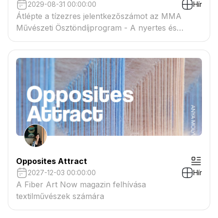
2029-08-31 00:00:00
Hír
Átlépte a tízezres jelentkezőszámot az MMA
Művészeti Ösztöndíjprogram - A nyertes és
tartaléklistás pályázók névsora megtekinthető a
csatolmányban
Opposites Attract
2027-12-03 00:00:00
Hír
A Fiber Art Now magazin felhívása
textilművészek számára