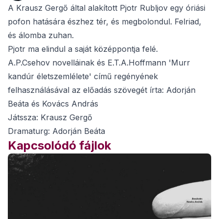
A Krausz Gergő által alakított Pjotr Rubljov egy óriási
pofon hatására észhez tér, és megbolondul. Felriad,
és álomba zuhan.
Pjotr ma elindul a saját középpontja felé.
A.P.Csehov novelláinak és E.T.A.Hoffmann 'Murr
kandúr életszemlélete' című regényének
felhasználásával az előadás szövegét írta: Adorján
Beáta és Kovács András
Játssza: Krausz Gergő
Dramaturg: Adorján Beáta
Kapcsolódó fájlok