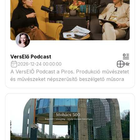
VersElő Podcast
2026-12-24 00:00:00
Hír
A VersElŐ Podcast a Piros. Produkció művészetet
és művészeket népszerűsítő beszélgető műsora