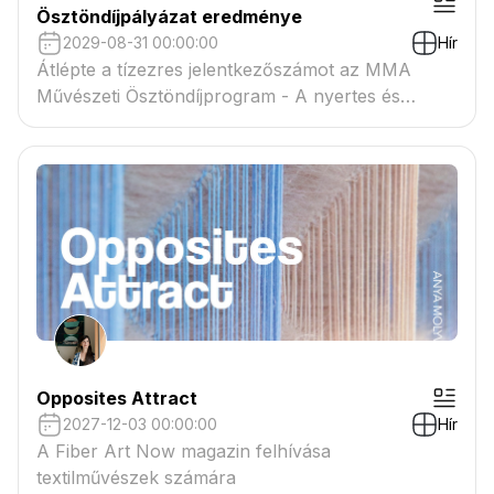
Ösztöndíjpályázat eredménye
2029-08-31 00:00:00
Hír
Átlépte a tízezres jelentkezőszámot az MMA
Művészeti Ösztöndíjprogram - A nyertes és
tartaléklistás pályázók névsora megtekinthető a
csatolmányban
Opposites Attract
2027-12-03 00:00:00
Hír
A Fiber Art Now magazin felhívása
textilművészek számára