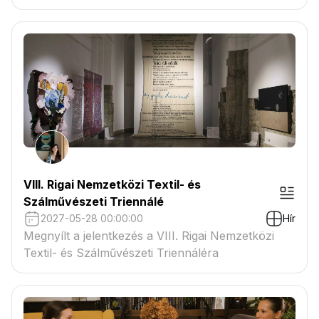
VIII. Rigai Nemzetközi Textil- és
Szálművészeti Triennálé
2027-05-28 00:00:00
Hír
Megnyílt a jelentkezés a VIII. Rigai Nemzetközi
Textil- és Szálművészeti Triennáléra