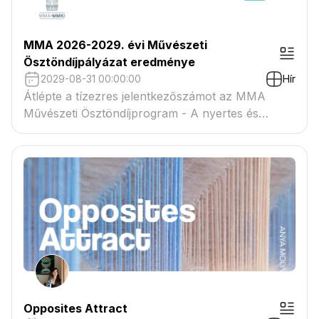
MMA 2026-2029. évi Művészeti
Ösztöndíjpályázat eredménye
2029-08-31 00:00:00
Hír
Átlépte a tízezres jelentkezőszámot az MMA
Művészeti Ösztöndíjprogram - A nyertes és
tartaléklistás pályázók névsora megtekinthető a
csatolmányban
Opposites Attract