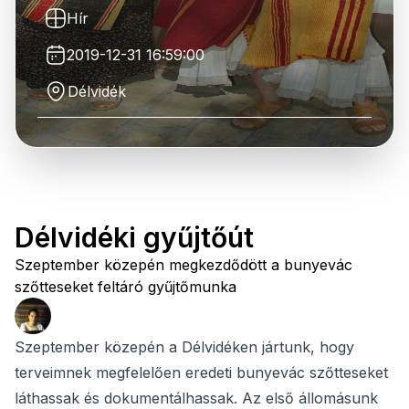
Hír
2019-12-31 16:59:00
Délvidék
Délvidéki gyűjtőút
Szeptember közepén megkezdődött a bunyevác
szőtteseket feltáró gyűjtőmunka
Szeptember közepén a Délvidéken jártunk, hogy
terveimnek megfelelően eredeti bunyevác szőtteseket
láthassak és dokumentálhassak. Az első állomásunk