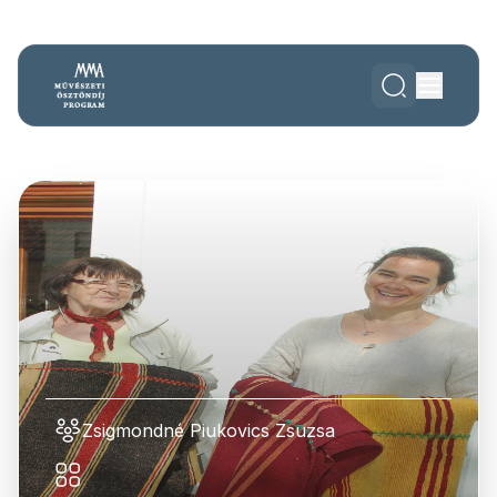
Zsigmondné Piukovics Zsuzsa