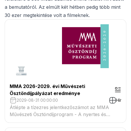
a bemutatóról. Az elmúlt két hétben pedig több mint
30 ezer megtekintése volt a filmeknek.
MMA 2026-2029. évi Művészeti
Ösztöndíjpályázat eredménye
2029-08-31 00:00:00
Hír
Átlépte a tízezres jelentkezőszámot az MMA
Művészeti Ösztöndíjprogram - A nyertes és
tartaléklistás pályázók névsora megtekinthető a
csatolmányban