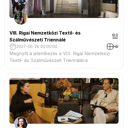
VIII. Rigai Nemzetközi Textil- és
Szálművészeti Triennálé
2027-05-28 00:00:00
Hír
Megnyílt a jelentkezés a VIII. Rigai Nemzetközi
Textil- és Szálművészeti Triennáléra