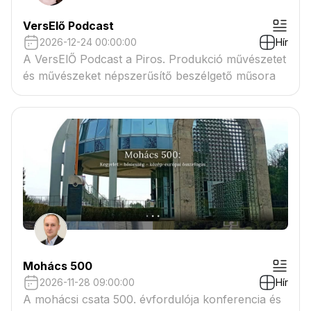
VersElő Podcast
2026-12-24 00:00:00
Hír
A VersElŐ Podcast a Piros. Produkció művészetet
és művészeket népszerűsítő beszélgető műsora
Mohács 500
2026-11-28 09:00:00
Hír
A mohácsi csata 500. évfordulója konferencia és