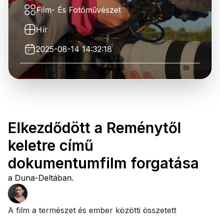
Film- És Fotóművészet
Hír
2025-08-14 14:32:18
Elkezdődött a Reménytől
keletre című
dokumentumfilm forgatása
a Duna-Deltában.
A film a természet és ember közötti összetett