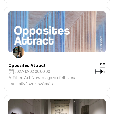
tartaléklistás pályázók névsora megtekinthető a
csatolmányban
Opposites Attract
2027-12-03 00:00:00
Hír
A Fiber Art Now magazin felhívása
textilművészek számára