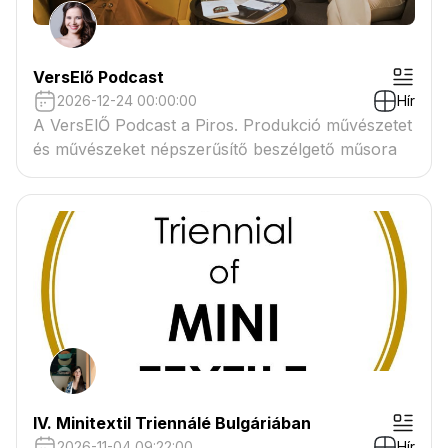
VersElő Podcast
2026-12-24 00:00:00
Hír
A VersElŐ Podcast a Piros. Produkció művészetet
és művészeket népszerűsítő beszélgető műsora
IV. Minitextil Triennálé Bulgáriában
2026-11-04 09:22:00
Hír