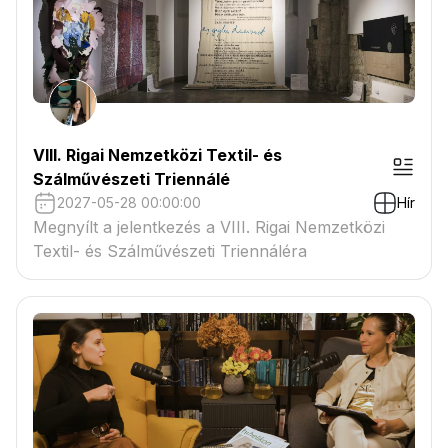
VIII. Rigai Nemzetközi Textil- és
Szálművészeti Triennálé
2027-05-28 00:00:00
Hír
Megnyílt a jelentkezés a VIII. Rigai Nemzetközi
Textil- és Szálművészeti Triennáléra