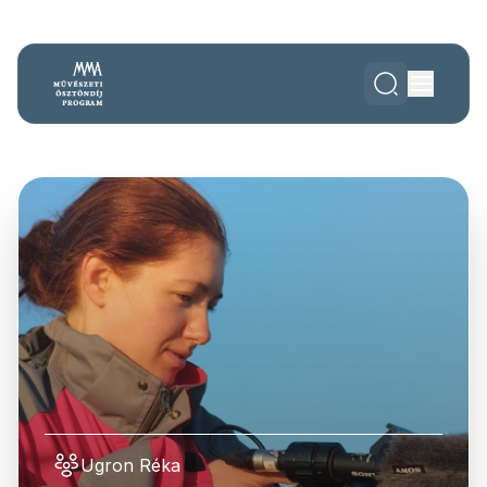
Ugron Réka