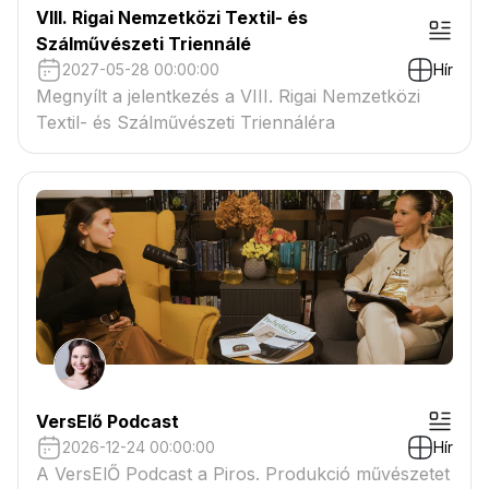
VIII. Rigai Nemzetközi Textil- és
Szálművészeti Triennálé
2027-05-28 00:00:00
Hír
Megnyílt a jelentkezés a VIII. Rigai Nemzetközi
Textil- és Szálművészeti Triennáléra
VersElő Podcast
2026-12-24 00:00:00
Hír
A VersElŐ Podcast a Piros. Produkció művészetet