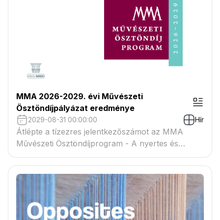
MMA 2026-2029. évi Művészeti
Ösztöndíjpályázat eredménye
2029-08-31 00:00:00
Hír
Átlépte a tízezres jelentkezőszámot az MMA
Művészeti Ösztöndíjprogram - A nyertes és
tartaléklistás pályázók névsora megtekinthető a
csatolmányban