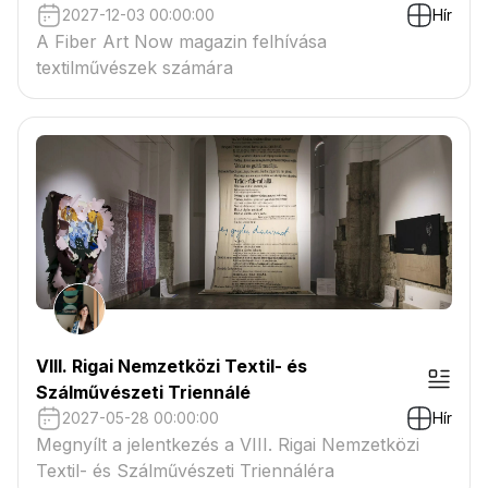
2027-12-03 00:00:00
Hír
A Fiber Art Now magazin felhívása
textilművészek számára
VIII. Rigai Nemzetközi Textil- és
Szálművészeti Triennálé
2027-05-28 00:00:00
Hír
Megnyílt a jelentkezés a VIII. Rigai Nemzetközi
Textil- és Szálművészeti Triennáléra