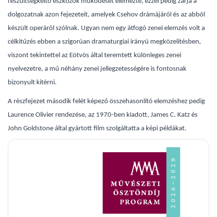
feszültségkeltő eszközök működését elemezte, ezzel pedig zárja a
dolgozatnak azon fejezeteit, amelyek Csehov drámájáról és az abból
készült operáról szólnak. Ugyan nem egy átfogó zenei elemzés volt a
célkitűzés ebben a szigorúan dramaturgiai irányú megközelítésben,
viszont tekintettel az Eötvös által teremtett különleges zenei
nyelvezetre, a mű néhány zenei jellegzetességére is fontosnak
bizonyult kitérni.
A részfejezet második felét képező összehasonlító elemzéshez pedig
Laurence Olivier rendezése, az 1970-ben kiadott, James C. Katz és
John Goldstone által gyártott film szolgáltatta a képi példákat.