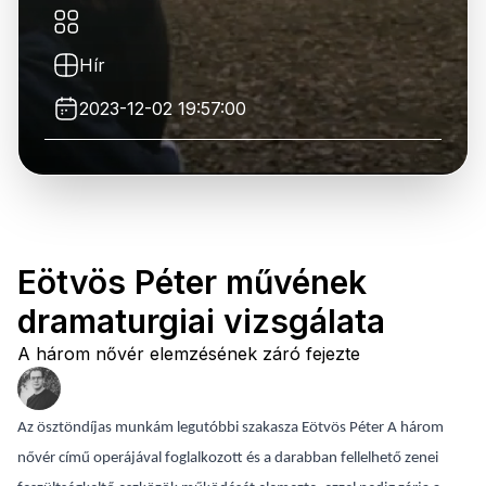
Hír
2023-12-02 19:57:00
Eötvös Péter művének
dramaturgiai vizsgálata
A három nővér elemzésének záró fejezte
Az ösztöndíjas munkám legutóbbi szakasza Eötvös Péter A három
nővér című operájával foglalkozott és a darabban fellelhető zenei