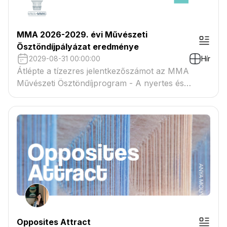
MMA 2026-2029. évi Művészeti
Ösztöndíjpályázat eredménye
2029-08-31 00:00:00
Hír
Átlépte a tízezres jelentkezőszámot az MMA
Művészeti Ösztöndíjprogram - A nyertes és
tartaléklistás pályázók névsora megtekinthető a
csatolmányban
Opposites Attract