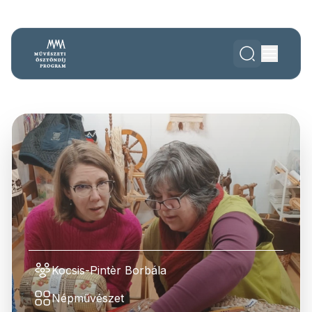
Kocsis-Pintèr Borbála
Népművészet