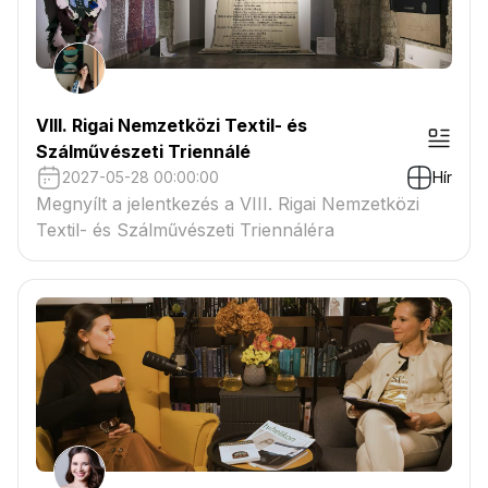
VIII. Rigai Nemzetközi Textil- és
Szálművészeti Triennálé
2027-05-28 00:00:00
Hír
Megnyílt a jelentkezés a VIII. Rigai Nemzetközi
Textil- és Szálművészeti Triennáléra