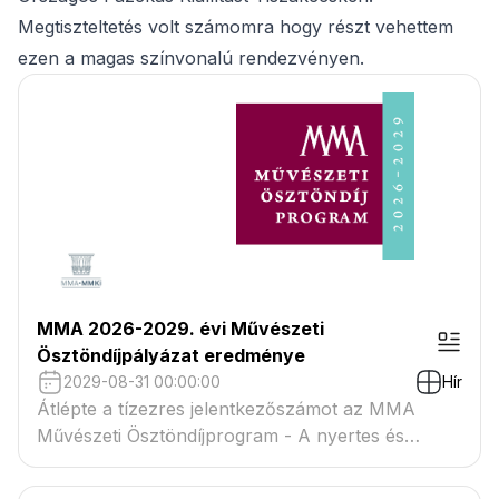
Megtiszteltetés volt számomra hogy részt vehettem
ezen a magas színvonalú rendezvényen.
MMA 2026-2029. évi Művészeti
Ösztöndíjpályázat eredménye
2029-08-31 00:00:00
Hír
Átlépte a tízezres jelentkezőszámot az MMA
Művészeti Ösztöndíjprogram - A nyertes és
tartaléklistás pályázók névsora megtekinthető a
csatolmányban