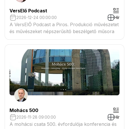
VersElő Podcast
2026-12-24 00:00:00
Hír
A VersElŐ Podcast a Piros. Produkció művészetet
és művészeket népszerűsítő beszélgető műsora
Mohács 500
2026-11-28 09:00:00
Hír
A mohácsi csata 500. évfordulója konferencia és