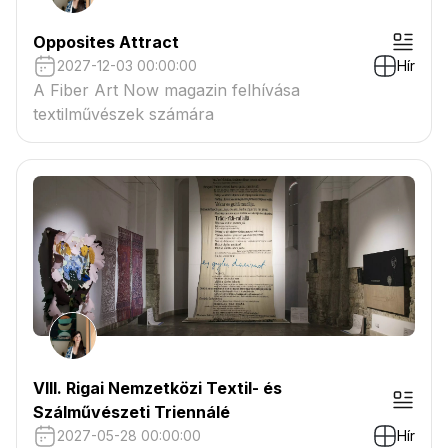
Opposites Attract
2027-12-03 00:00:00
Hír
A Fiber Art Now magazin felhívása
textilművészek számára
VIII. Rigai Nemzetközi Textil- és
Szálművészeti Triennálé
2027-05-28 00:00:00
Hír