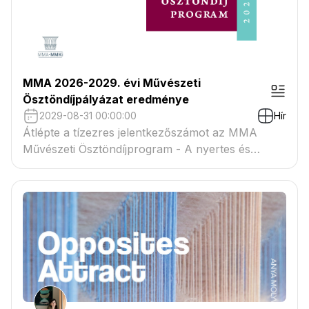
MMA 2026-2029. évi Művészeti
Ösztöndíjpályázat eredménye
2029-08-31 00:00:00
Hír
Átlépte a tízezres jelentkezőszámot az MMA
Művészeti Ösztöndíjprogram - A nyertes és
tartaléklistás pályázók névsora megtekinthető a
csatolmányban