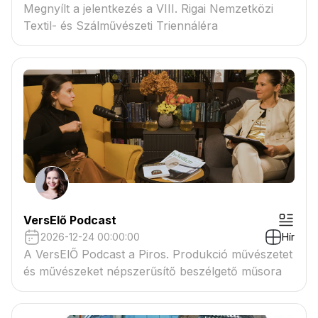
Megnyílt a jelentkezés a VIII. Rigai Nemzetközi
Textil- és Szálművészeti Triennáléra
VersElő Podcast
2026-12-24 00:00:00
Hír
A VersElŐ Podcast a Piros. Produkció művészetet
és művészeket népszerűsítő beszélgető műsora