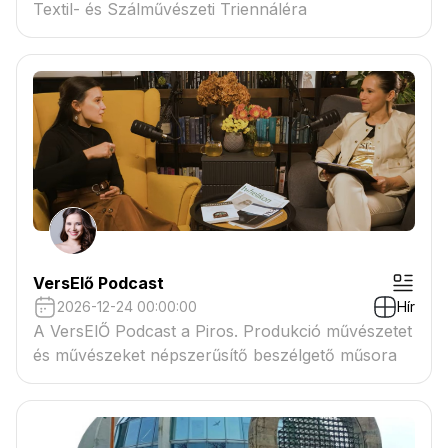
Textil- és Szálművészeti Triennáléra
VersElő Podcast
2026-12-24 00:00:00
Hír
A VersElŐ Podcast a Piros. Produkció művészetet
és művészeket népszerűsítő beszélgető műsora