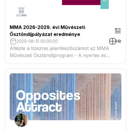
MMA 2026-2029. évi Művészeti
Ösztöndíjpályázat eredménye
2029-08-31 00:00:00
Hír
Átlépte a tízezres jelentkezőszámot az MMA
Művészeti Ösztöndíjprogram - A nyertes és
tartaléklistás pályázók névsora megtekinthető a
csatolmányban