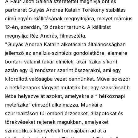
A Faur Zsófi Galéria szeretettel meghívja önt és
partnerét Gulyás Andrea Katalin Törékeny stabilitás
című egyéni kiállításának megnyitójára, melyet március
12-én, szerdán, 19 órakor tartunk. A kiállítást
megnyitja: Réz András, filmesztéta.
"Gulyás Andrea Katalin alkotásaira általánosságban
jellemző az analízis-szintézis gondolatköre, elemeire
bontani valamit (akár elméleti, akár fizikai síkon),
aztán egy új rendszer szerint összerakni, ami egy
kifordított valóságba vezet bennünket. Művei sokszor
a hétköznapok tárgyait mutatják be, egy szakrálisabb
létbe helyezve át azokat, amelyekre a “ hétköznapi
metafizika” címszót alkalmazza. Munkái a
szürrealitáson túl emberi érzéseket, állapotokat és
törekvéseket rejtenek magukban, amelyeket
szimbolikus képnyelvek formájában ad át a