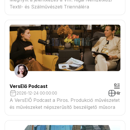
Textil- és Szálművészeti Triennáléra
VersElő Podcast
2026-12-24 00:00:00
Hír
A VersElŐ Podcast a Piros. Produkció művészetet
és művészeket népszerűsítő beszélgető műsora