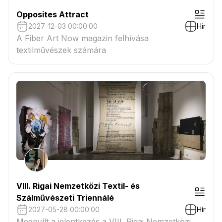
Opposites Attract
2027-12-03 00:00:00
Hír
A Fiber Art Now magazin felhívása
textilművészek számára
VIII. Rigai Nemzetközi Textil- és
Szálművészeti Triennálé
2027-05-28 00:00:00
Hír
Megnyílt a jelentkezés a VIII. Rigai Nemzetközi