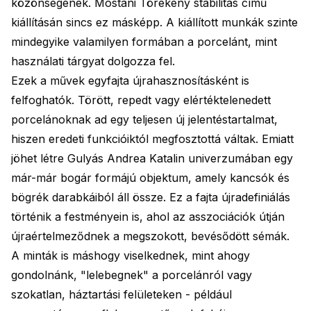
közönségének. Mostani Törékeny stabilitás című
kiállításán sincs ez másképp. A kiállított munkák szinte
mindegyike valamilyen formában a porcelánt, mint
használati tárgyat dolgozza fel.
Ezek a művek egyfajta újrahasznosításként is
felfoghatók. Törött, repedt vagy elértéktelenedett
porcelánoknak ad egy teljesen új jelentéstartalmat,
hiszen eredeti funkcióiktól megfosztottá váltak. Emiatt
jöhet létre Gulyás Andrea Katalin univerzumában egy
már-már bogár formájú objektum, amely kancsók és
bögrék darabkáiból áll össze. Ez a fajta újradefiniálás
történik a festményein is, ahol az asszociációk útján
újraértelmeződnek a megszokott, bevésődött sémák.
A minták is máshogy viselkednek, mint ahogy
gondolnánk, "lelebegnek" a porcelánról vagy
szokatlan, háztartási felületeken - például