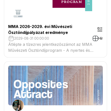
MMA 2026-2029. évi Művészeti
Ösztöndíjpályázat eredménye
2029-08-31 00:00:00
Hír
Átlépte a tízezres jelentkezőszámot az MMA
Művészeti Ösztöndíjprogram - A nyertes és
tartaléklistás pályázók névsora megtekinthető a
csatolmányban