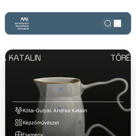
Kótai-Gulyás Andrea Katalin
Képzőművészet
Esemény