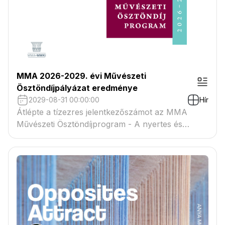
MMA 2026-2029. évi Művészeti
Ösztöndíjpályázat eredménye
2029-08-31 00:00:00
Hír
Átlépte a tízezres jelentkezőszámot az MMA
Művészeti Ösztöndíjprogram - A nyertes és
tartaléklistás pályázók névsora megtekinthető a
csatolmányban