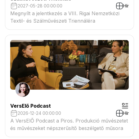
2027-05-28 00:00:00
Hír
Megnyílt a jelentkezés a VIII. Rigai Nemzetközi
Textil- és Szálművészeti Triennáléra
VersElő Podcast
2026-12-24 00:00:00
Hír
A VersElŐ Podcast a Piros. Produkció művészetet
és művészeket népszerűsítő beszélgető műsora