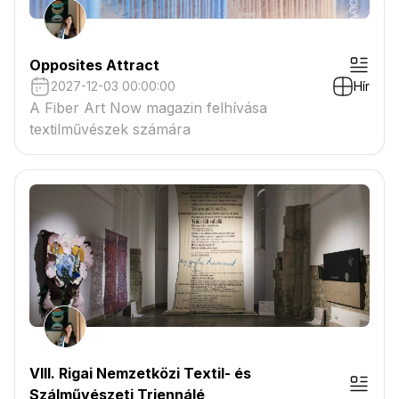
Opposites Attract
2027-12-03 00:00:00
Hír
A Fiber Art Now magazin felhívása
textilművészek számára
VIII. Rigai Nemzetközi Textil- és
Szálművészeti Triennálé