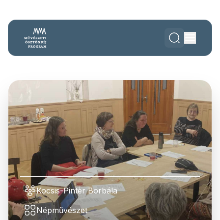
Kocsis-Pintèr Borbála
Népművészet