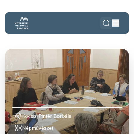
Kocsis-Pintèr Borbála
Népművészet