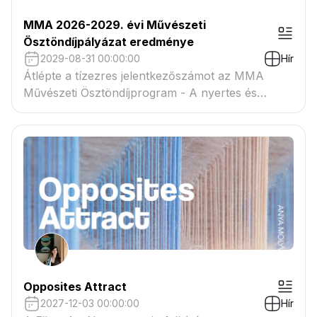
MMA 2026-2029. évi Művészeti
Ösztöndíjpályázat eredménye
2029-08-31 00:00:00
Hír
Átlépte a tízezres jelentkezőszámot az MMA
Művészeti Ösztöndíjprogram - A nyertes és
tartaléklistás pályázók névsora megtekinthető a
csatolmányban
Opposites Attract
2027-12-03 00:00:00
Hír