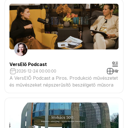
VersElő Podcast
2026-12-24 00:00:00
Hír
A VersElŐ Podcast a Piros. Produkció művészetet
és művészeket népszerűsítő beszélgető műsora