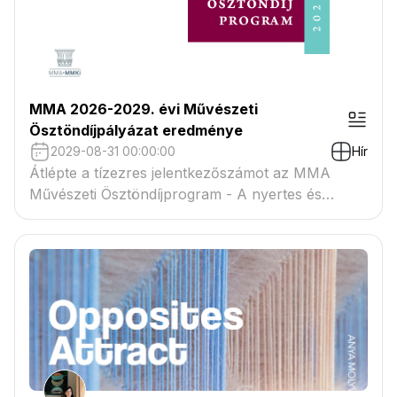
MMA 2026-2029. évi Művészeti
Ösztöndíjpályázat eredménye
2029-08-31 00:00:00
Hír
Átlépte a tízezres jelentkezőszámot az MMA
Művészeti Ösztöndíjprogram - A nyertes és
tartaléklistás pályázók névsora megtekinthető a
csatolmányban