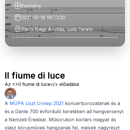
Esemény
2021-10-18 19:30:00
Párisi Nagy Áruház, Lotz Terem
Il fiume di luce
Az <>Il fiume di luce</> előadása
A
MÜPA Liszt Ünnep 2021
koncertsorozatának és a
és a Dante 700 évforduló keretében ad hangversenyt
a Nemzeti Énekkar. Műsorukon kortárs magyar és
olasz kórusművek hangzanak fel, melyek nagyrészt