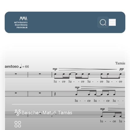
Beischer-Matyó Tamás