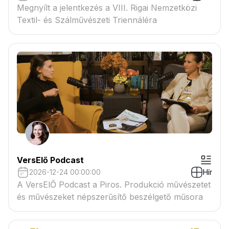
Megnyílt a jelentkezés a VIII. Rigai Nemzetközi
Textil- és Szálművészeti Triennáléra
VersElő Podcast
2026-12-24 00:00:00
Hír
A VersElŐ Podcast a Piros. Produkció művészetet
és művészeket népszerűsítő beszélgető műsora