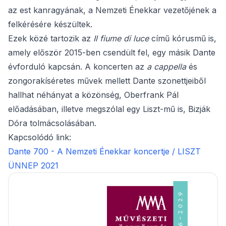
az est kanragyának, a Nemzeti Énekkar vezetőjének a
felkérésére készültek.
Ezek közé tartozik az
Il fiume di luce
című kórusmű is,
amely először 2015-ben csendült fel, egy másik Dante
évforduló kapcsán. A koncerten az
a cappella
és
zongorakíséretes művek mellett Dante szonettjeiből
hallhat néhányat a közönség, Oberfrank Pál
előadásában, illetve megszólal egy Liszt-mű is, Bizják
Dóra tolmácsolásában.
Kapcsolódó link:
Dante 700 - A Nemzeti Énekkar koncertje / LISZT
ÜNNEP 2021